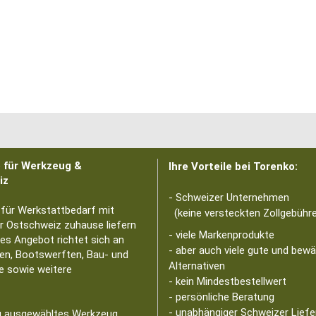
p für Werkzeug &
Ihre Vorteile bei Torenko:
iz
- Schweizer Unternehmen
 für Werkstattbedarf mit
(keine versteckten Zollgebühre
er Ostschweiz zuhause liefern
- viele Markenprodukte
tes Angebot richtet sich an
- aber auch viele gute und bew
en, Bootswerften, Bau- und
Alternativen
e sowie weitere
- kein Mindestbestellwert
- persönliche Beratung
- unabhängiger Schweizer Liefe
ig ausgewähltes Werkzeug,