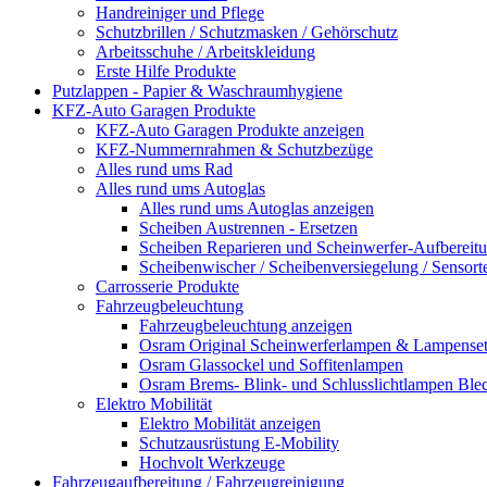
Handreiniger und Pflege
Schutzbrillen / Schutzmasken / Gehörschutz
Arbeitsschuhe / Arbeitskleidung
Erste Hilfe Produkte
Putzlappen - Papier & Waschraumhygiene
KFZ-Auto Garagen Produkte
KFZ-Auto Garagen Produkte anzeigen
KFZ-Nummernrahmen & Schutzbezüge
Alles rund ums Rad
Alles rund ums Autoglas
Alles rund ums Autoglas anzeigen
Scheiben Austrennen - Ersetzen
Scheiben Reparieren und Scheinwerfer-Aufbereit
Scheibenwischer / Scheibenversiegelung / Sensort
Carrosserie Produkte
Fahrzeugbeleuchtung
Fahrzeugbeleuchtung anzeigen
Osram Original Scheinwerferlampen & Lampenset
Osram Glassockel und Soffitenlampen
Osram Brems- Blink- und Schlusslichtlampen Ble
Elektro Mobilität
Elektro Mobilität anzeigen
Schutzausrüstung E-Mobility
Hochvolt Werkzeuge
Fahrzeugaufbereitung / Fahrzeugreinigung