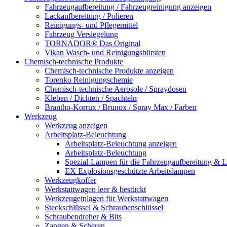
Fahrzeugaufbereitung / Fahrzeugreinigung anzeigen
Lackaufbereitung / Polieren
Reinigungs- und Pflegemittel
Fahrzeug Versiegelung
TORNADOR® Das Original
Vikan Wasch- und Reinigungsbürsten
Chemisch-technische Produkte
Chemisch-technische Produkte anzeigen
Torenko Reinigungschemie
Chemisch-technische Aerosole / Spraydosen
Kleben / Dichten / Spachteln
Brantho-Korrux / Brunox / Spray Max / Farben
Werkzeug
Werkzeug anzeigen
Arbeitsplatz-Beleuchtung
Arbeitsplatz-Beleuchtung anzeigen
Arbeitsplatz-Beleuchtung
Spezial-Lampen für die Fahrzeugaufbereitung & L
EX Explosionsgeschützte Arbeitslampen
Werkzeugkoffer
Werkstattwagen leer & bestückt
Werkzeugeinlagen für Werkstattwagen
Steckschlüssel & Schraubenschlüssel
Schraubendreher & Bits
Zangen & Scheren