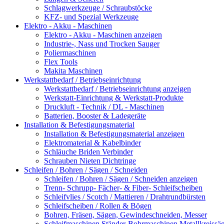
Schlagwerkzeuge / Schraubstöcke
KFZ- und Spezial Werkzeuge
Elektro - Akku - Maschinen
Elektro - Akku - Maschinen anzeigen
Industrie-, Nass und Trocken Sauger
Poliermaschinen
Flex Tools
Makita Maschinen
Werkstattbedarf / Betriebseinrichtung
Werkstattbedarf / Betriebseinrichtung anzeigen
Werkstatt-Einrichtung & Werkstatt-Produkte
Druckluft - Technik / DL - Maschinen
Batterien, Booster & Ladegeräte
Installation & Befestigungsmaterial
Installation & Befestigungsmaterial anzeigen
Elektromaterial & Kabelbinder
Schläuche Briden Verbinder
Schrauben Nieten Dichtringe
Schleifen / Bohren / Sägen / Schneiden
Schleifen / Bohren / Sägen / Schneiden anzeigen
Trenn- Schrupp- Fächer- & Fiber- Schleifscheiben
Schleifvlies / Scotch / Mattieren / Drahtrundbürsten
Schleifscheiben / Rollen & Bögen
Bohren, Fräsen, Sägen, Gewindeschneiden, Messer
Schleifmaschinen Ständer-Bohrmaschinen Metallkreiss