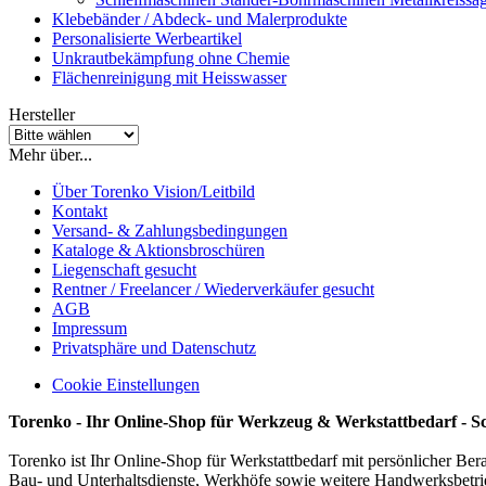
Klebebänder / Abdeck- und Malerprodukte
Personalisierte Werbeartikel
Unkrautbekämpfung ohne Chemie
Flächenreinigung mit Heisswasser
Hersteller
Mehr über...
Über Torenko Vision/Leitbild
Kontakt
Versand- & Zahlungsbedingungen
Kataloge & Aktionsbroschüren
Liegenschaft gesucht
Rentner / Freelancer / Wiederverkäufer gesucht
AGB
Impressum
Privatsphäre und Datenschutz
Cookie Einstellungen
Torenko - Ihr Online-Shop für Werkzeug & Werkstattbedarf - S
Torenko ist Ihr Online-Shop für Werkstattbedarf mit persönlicher Ber
Bau- und Unterhaltsdienste, Werkhöfe sowie weitere Handwerksbetri