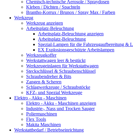
Chemisch-technische Aerosole / Spraydosen
Kleben / Dichten / Spachteln
Brantho-Korrux / Brunox / Spray Max / Farben
Werkzeug
Werkzeug anzeigen
Arbeitsplatz-Beleuchtung
Arbeitsplatz-Beleuchtung anzeigen
Arbeitsplatz-Beleuchtung
Spezial-Lampen für die Fahrzeugaufbereitung & L
EX Explosionsgeschützte Arbeitslampen
Werkzeugkoffer
Werkstattwagen leer & bestückt
Werkzeugeinlagen für Werkstattwagen
Steckschlüssel & Schraubenschlüssel
Schraubendreher & Bits
Zangen & Scheren
Schlagwerkzeuge / Schraubstöcke
KFZ- und Spezial Werkzeuge
Elektro - Akku - Maschinen
Elektro - Akku - Maschinen anzeigen
Industrie-, Nass und Trocken Sauger
Poliermaschinen
Flex Tools
Makita Maschinen
Werkstattbedarf / Betriebseinrichtung