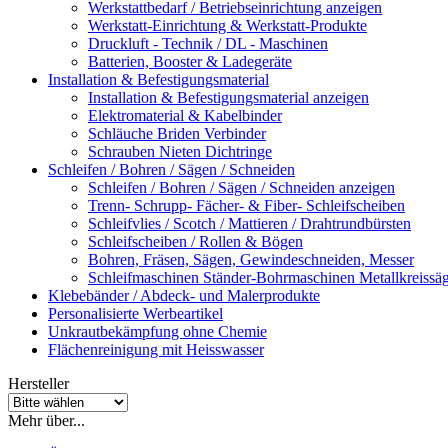
Werkstattbedarf / Betriebseinrichtung anzeigen
Werkstatt-Einrichtung & Werkstatt-Produkte
Druckluft - Technik / DL - Maschinen
Batterien, Booster & Ladegeräte
Installation & Befestigungsmaterial
Installation & Befestigungsmaterial anzeigen
Elektromaterial & Kabelbinder
Schläuche Briden Verbinder
Schrauben Nieten Dichtringe
Schleifen / Bohren / Sägen / Schneiden
Schleifen / Bohren / Sägen / Schneiden anzeigen
Trenn- Schrupp- Fächer- & Fiber- Schleifscheiben
Schleifvlies / Scotch / Mattieren / Drahtrundbürsten
Schleifscheiben / Rollen & Bögen
Bohren, Fräsen, Sägen, Gewindeschneiden, Messer
Schleifmaschinen Ständer-Bohrmaschinen Metallkreiss
Klebebänder / Abdeck- und Malerprodukte
Personalisierte Werbeartikel
Unkrautbekämpfung ohne Chemie
Flächenreinigung mit Heisswasser
Hersteller
Mehr über...