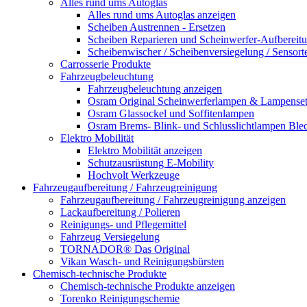
Alles rund ums Autoglas
Alles rund ums Autoglas anzeigen
Scheiben Austrennen - Ersetzen
Scheiben Reparieren und Scheinwerfer-Aufbereit
Scheibenwischer / Scheibenversiegelung / Sensort
Carrosserie Produkte
Fahrzeugbeleuchtung
Fahrzeugbeleuchtung anzeigen
Osram Original Scheinwerferlampen & Lampenset
Osram Glassockel und Soffitenlampen
Osram Brems- Blink- und Schlusslichtlampen Ble
Elektro Mobilität
Elektro Mobilität anzeigen
Schutzausrüstung E-Mobility
Hochvolt Werkzeuge
Fahrzeugaufbereitung / Fahrzeugreinigung
Fahrzeugaufbereitung / Fahrzeugreinigung anzeigen
Lackaufbereitung / Polieren
Reinigungs- und Pflegemittel
Fahrzeug Versiegelung
TORNADOR® Das Original
Vikan Wasch- und Reinigungsbürsten
Chemisch-technische Produkte
Chemisch-technische Produkte anzeigen
Torenko Reinigungschemie