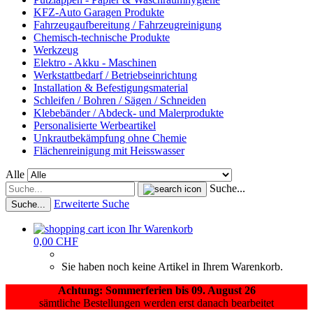
KFZ-Auto Garagen Produkte
Fahrzeugaufbereitung / Fahrzeugreinigung
Chemisch-technische Produkte
Werkzeug
Elektro - Akku - Maschinen
Werkstattbedarf / Betriebseinrichtung
Installation & Befestigungsmaterial
Schleifen / Bohren / Sägen / Schneiden
Klebebänder / Abdeck- und Malerprodukte
Personalisierte Werbeartikel
Unkrautbekämpfung ohne Chemie
Flächenreinigung mit Heisswasser
Alle
Suche...
Erweiterte Suche
Suche...
Ihr Warenkorb
0,00 CHF
Sie haben noch keine Artikel in Ihrem Warenkorb.
Achtung: Sommerferien bis 09. August 26
sämtliche Bestellungen werden erst danach bearbeitet