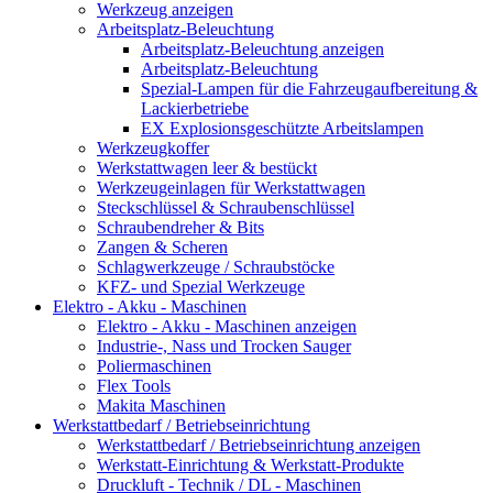
Werkzeug anzeigen
Arbeitsplatz-Beleuchtung
Arbeitsplatz-Beleuchtung anzeigen
Arbeitsplatz-Beleuchtung
Spezial-Lampen für die Fahrzeugaufbereitung &
Lackierbetriebe
EX Explosionsgeschützte Arbeitslampen
Werkzeugkoffer
Werkstattwagen leer & bestückt
Werkzeugeinlagen für Werkstattwagen
Steckschlüssel & Schraubenschlüssel
Schraubendreher & Bits
Zangen & Scheren
Schlagwerkzeuge / Schraubstöcke
KFZ- und Spezial Werkzeuge
Elektro - Akku - Maschinen
Elektro - Akku - Maschinen anzeigen
Industrie-, Nass und Trocken Sauger
Poliermaschinen
Flex Tools
Makita Maschinen
Werkstattbedarf / Betriebseinrichtung
Werkstattbedarf / Betriebseinrichtung anzeigen
Werkstatt-Einrichtung & Werkstatt-Produkte
Druckluft - Technik / DL - Maschinen