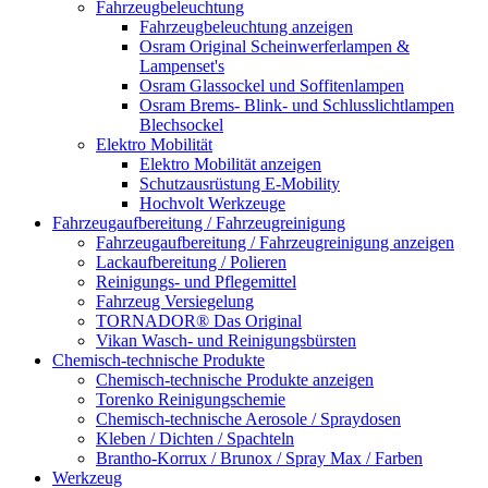
Fahrzeugbeleuchtung
Fahrzeugbeleuchtung anzeigen
Osram Original Scheinwerferlampen &
Lampenset's
Osram Glassockel und Soffitenlampen
Osram Brems- Blink- und Schlusslichtlampen
Blechsockel
Elektro Mobilität
Elektro Mobilität anzeigen
Schutzausrüstung E-Mobility
Hochvolt Werkzeuge
Fahrzeugaufbereitung / Fahrzeugreinigung
Fahrzeugaufbereitung / Fahrzeugreinigung anzeigen
Lackaufbereitung / Polieren
Reinigungs- und Pflegemittel
Fahrzeug Versiegelung
TORNADOR® Das Original
Vikan Wasch- und Reinigungsbürsten
Chemisch-technische Produkte
Chemisch-technische Produkte anzeigen
Torenko Reinigungschemie
Chemisch-technische Aerosole / Spraydosen
Kleben / Dichten / Spachteln
Brantho-Korrux / Brunox / Spray Max / Farben
Werkzeug