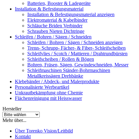
Batterien, Booster & Ladegeräte
Installation & Befestigungsmaterial
Installation & Befestigungsmaterial anzeigen
Elektromaterial & Kabelbinder
Schläuche Briden Verbinder
Schrauben Nieten Dichtringe
Schleifen / Bohren / Sägen / Schneiden
Schleifen / Bohren / Sägen / Schneiden anzeigen
Trenn- Schrupp- Fächer- & Fiber- Schleifscheiben
Schleifvlies / Scotch / Mattieren / Drahtrundbürsten
Schleifscheiben / Rollen & Bögen
Bohren, Fräsen, Sägen, Gewindeschneiden, Messer
Schleifmaschinen Ständer-Bohrmaschinen
Metallkreissägen Drehbänke
Klebebänder / Abdeck- und Malerprodukte
Personalisierte Werbeartikel
Unkrautbekämpfung ohne Chemie
Flächenreinigung mit Heisswasser
Hersteller
Mehr über...
Über Torenko Vision/Leitbild
Kontakt