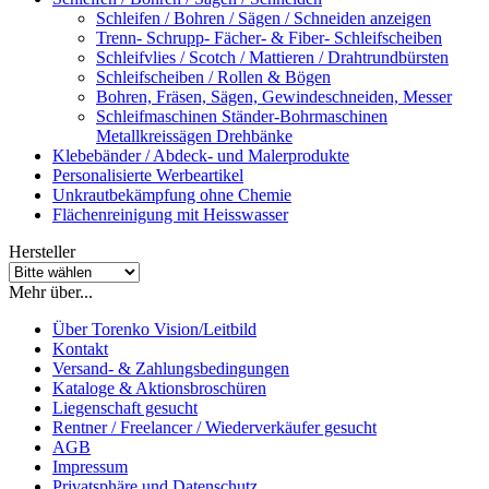
Schleifen / Bohren / Sägen / Schneiden anzeigen
Trenn- Schrupp- Fächer- & Fiber- Schleifscheiben
Schleifvlies / Scotch / Mattieren / Drahtrundbürsten
Schleifscheiben / Rollen & Bögen
Bohren, Fräsen, Sägen, Gewindeschneiden, Messer
Schleifmaschinen Ständer-Bohrmaschinen
Metallkreissägen Drehbänke
Klebebänder / Abdeck- und Malerprodukte
Personalisierte Werbeartikel
Unkrautbekämpfung ohne Chemie
Flächenreinigung mit Heisswasser
Hersteller
Mehr über...
Über Torenko Vision/Leitbild
Kontakt
Versand- & Zahlungsbedingungen
Kataloge & Aktionsbroschüren
Liegenschaft gesucht
Rentner / Freelancer / Wiederverkäufer gesucht
AGB
Impressum
Privatsphäre und Datenschutz