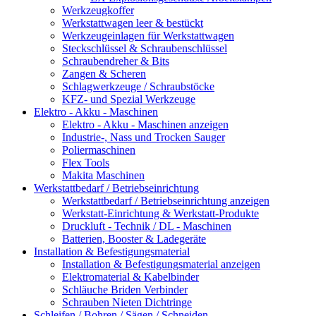
Werkzeugkoffer
Werkstattwagen leer & bestückt
Werkzeugeinlagen für Werkstattwagen
Steckschlüssel & Schraubenschlüssel
Schraubendreher & Bits
Zangen & Scheren
Schlagwerkzeuge / Schraubstöcke
KFZ- und Spezial Werkzeuge
Elektro - Akku - Maschinen
Elektro - Akku - Maschinen anzeigen
Industrie-, Nass und Trocken Sauger
Poliermaschinen
Flex Tools
Makita Maschinen
Werkstattbedarf / Betriebseinrichtung
Werkstattbedarf / Betriebseinrichtung anzeigen
Werkstatt-Einrichtung & Werkstatt-Produkte
Druckluft - Technik / DL - Maschinen
Batterien, Booster & Ladegeräte
Installation & Befestigungsmaterial
Installation & Befestigungsmaterial anzeigen
Elektromaterial & Kabelbinder
Schläuche Briden Verbinder
Schrauben Nieten Dichtringe
Schleifen / Bohren / Sägen / Schneiden