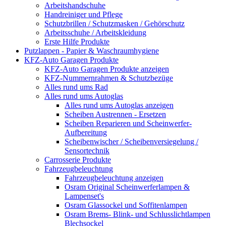
Arbeitshandschuhe
Handreiniger und Pflege
Schutzbrillen / Schutzmasken / Gehörschutz
Arbeitsschuhe / Arbeitskleidung
Erste Hilfe Produkte
Putzlappen - Papier & Waschraumhygiene
KFZ-Auto Garagen Produkte
KFZ-Auto Garagen Produkte anzeigen
KFZ-Nummernrahmen & Schutzbezüge
Alles rund ums Rad
Alles rund ums Autoglas
Alles rund ums Autoglas anzeigen
Scheiben Austrennen - Ersetzen
Scheiben Reparieren und Scheinwerfer-
Aufbereitung
Scheibenwischer / Scheibenversiegelung /
Sensortechnik
Carrosserie Produkte
Fahrzeugbeleuchtung
Fahrzeugbeleuchtung anzeigen
Osram Original Scheinwerferlampen &
Lampenset's
Osram Glassockel und Soffitenlampen
Osram Brems- Blink- und Schlusslichtlampen
Blechsockel