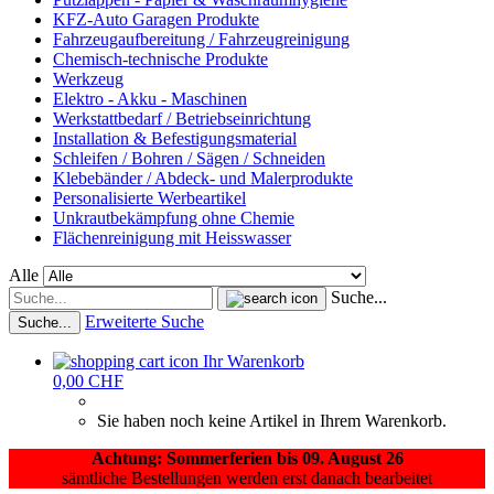
KFZ-Auto Garagen Produkte
Fahrzeugaufbereitung / Fahrzeugreinigung
Chemisch-technische Produkte
Werkzeug
Elektro - Akku - Maschinen
Werkstattbedarf / Betriebseinrichtung
Installation & Befestigungsmaterial
Schleifen / Bohren / Sägen / Schneiden
Klebebänder / Abdeck- und Malerprodukte
Personalisierte Werbeartikel
Unkrautbekämpfung ohne Chemie
Flächenreinigung mit Heisswasser
Alle
Suche...
Erweiterte Suche
Suche...
Ihr Warenkorb
0,00 CHF
Sie haben noch keine Artikel in Ihrem Warenkorb.
Achtung: Sommerferien bis 09. August 26
sämtliche Bestellungen werden erst danach bearbeitet