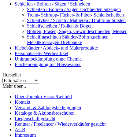
Schleifen / Bohren / Sägen / Schneiden
Schleifen / Bohren / Sägen / Schneiden anzeigen
Trenn- Schrupp- Fächer- & Fiber- Schleifscheiben
Schleifvlies / Scotch / Mattieren / Drahtrundbürsten
Schleifscheiben / Rollen & Bögen
Bohren, Fräsen, Sägen, Gewindeschneiden, Messer
Schleifmaschinen Ständer-Bohrmaschinen
Metallkreissägen Drehbänke
Klebebänder / Abdeck- und Malerprodukte
Personalisierte Werbeartikel
Unkrautbekämpfung ohne Chemie
Flächenreinigung mit Heisswasser
Hersteller
Mehr über...
Über Torenko Vision/Leitbild
Kontakt
Versand- & Zahlungsbedingungen
Kataloge & Aktionsbroschüren
Liegenschaft gesucht
Rentner / Freelancer / Wiederverkäufer gesucht
AGB
Impressum