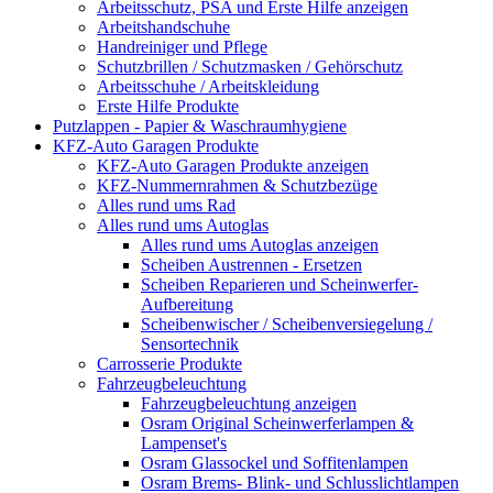
Arbeitsschutz, PSA und Erste Hilfe anzeigen
Arbeitshandschuhe
Handreiniger und Pflege
Schutzbrillen / Schutzmasken / Gehörschutz
Arbeitsschuhe / Arbeitskleidung
Erste Hilfe Produkte
Putzlappen - Papier & Waschraumhygiene
KFZ-Auto Garagen Produkte
KFZ-Auto Garagen Produkte anzeigen
KFZ-Nummernrahmen & Schutzbezüge
Alles rund ums Rad
Alles rund ums Autoglas
Alles rund ums Autoglas anzeigen
Scheiben Austrennen - Ersetzen
Scheiben Reparieren und Scheinwerfer-
Aufbereitung
Scheibenwischer / Scheibenversiegelung /
Sensortechnik
Carrosserie Produkte
Fahrzeugbeleuchtung
Fahrzeugbeleuchtung anzeigen
Osram Original Scheinwerferlampen &
Lampenset's
Osram Glassockel und Soffitenlampen
Osram Brems- Blink- und Schlusslichtlampen