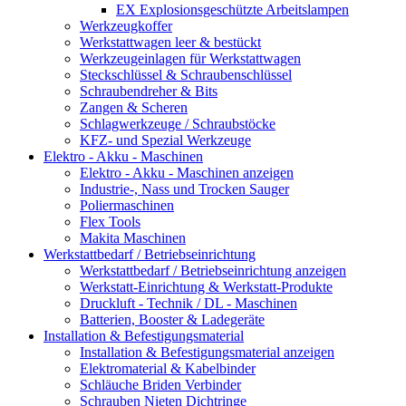
EX Explosionsgeschützte Arbeitslampen
Werkzeugkoffer
Werkstattwagen leer & bestückt
Werkzeugeinlagen für Werkstattwagen
Steckschlüssel & Schraubenschlüssel
Schraubendreher & Bits
Zangen & Scheren
Schlagwerkzeuge / Schraubstöcke
KFZ- und Spezial Werkzeuge
Elektro - Akku - Maschinen
Elektro - Akku - Maschinen anzeigen
Industrie-, Nass und Trocken Sauger
Poliermaschinen
Flex Tools
Makita Maschinen
Werkstattbedarf / Betriebseinrichtung
Werkstattbedarf / Betriebseinrichtung anzeigen
Werkstatt-Einrichtung & Werkstatt-Produkte
Druckluft - Technik / DL - Maschinen
Batterien, Booster & Ladegeräte
Installation & Befestigungsmaterial
Installation & Befestigungsmaterial anzeigen
Elektromaterial & Kabelbinder
Schläuche Briden Verbinder
Schrauben Nieten Dichtringe