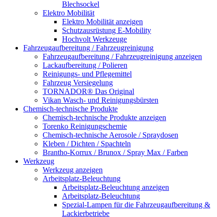
Blechsockel
Elektro Mobilität
Elektro Mobilität anzeigen
Schutzausrüstung E-Mobility
Hochvolt Werkzeuge
Fahrzeugaufbereitung / Fahrzeugreinigung
Fahrzeugaufbereitung / Fahrzeugreinigung anzeigen
Lackaufbereitung / Polieren
Reinigungs- und Pflegemittel
Fahrzeug Versiegelung
TORNADOR® Das Original
Vikan Wasch- und Reinigungsbürsten
Chemisch-technische Produkte
Chemisch-technische Produkte anzeigen
Torenko Reinigungschemie
Chemisch-technische Aerosole / Spraydosen
Kleben / Dichten / Spachteln
Brantho-Korrux / Brunox / Spray Max / Farben
Werkzeug
Werkzeug anzeigen
Arbeitsplatz-Beleuchtung
Arbeitsplatz-Beleuchtung anzeigen
Arbeitsplatz-Beleuchtung
Spezial-Lampen für die Fahrzeugaufbereitung &
Lackierbetriebe