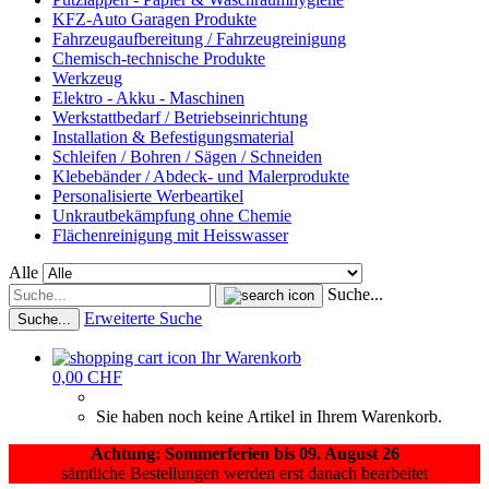
KFZ-Auto Garagen Produkte
Fahrzeugaufbereitung / Fahrzeugreinigung
Chemisch-technische Produkte
Werkzeug
Elektro - Akku - Maschinen
Werkstattbedarf / Betriebseinrichtung
Installation & Befestigungsmaterial
Schleifen / Bohren / Sägen / Schneiden
Klebebänder / Abdeck- und Malerprodukte
Personalisierte Werbeartikel
Unkrautbekämpfung ohne Chemie
Flächenreinigung mit Heisswasser
Alle
Suche...
Erweiterte Suche
Suche...
Ihr Warenkorb
0,00 CHF
Sie haben noch keine Artikel in Ihrem Warenkorb.
Achtung: Sommerferien bis 09. August 26
sämtliche Bestellungen werden erst danach bearbeitet