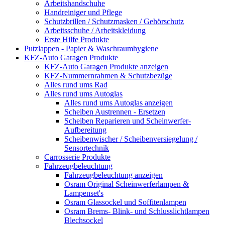
Arbeitshandschuhe
Handreiniger und Pflege
Schutzbrillen / Schutzmasken / Gehörschutz
Arbeitsschuhe / Arbeitskleidung
Erste Hilfe Produkte
Putzlappen - Papier & Waschraumhygiene
KFZ-Auto Garagen Produkte
KFZ-Auto Garagen Produkte anzeigen
KFZ-Nummernrahmen & Schutzbezüge
Alles rund ums Rad
Alles rund ums Autoglas
Alles rund ums Autoglas anzeigen
Scheiben Austrennen - Ersetzen
Scheiben Reparieren und Scheinwerfer-
Aufbereitung
Scheibenwischer / Scheibenversiegelung /
Sensortechnik
Carrosserie Produkte
Fahrzeugbeleuchtung
Fahrzeugbeleuchtung anzeigen
Osram Original Scheinwerferlampen &
Lampenset's
Osram Glassockel und Soffitenlampen
Osram Brems- Blink- und Schlusslichtlampen
Blechsockel