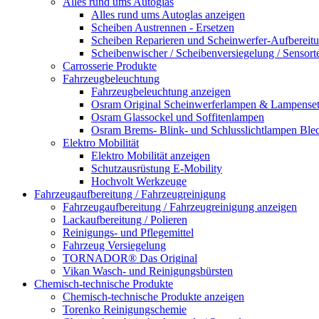
Alles rund ums Autoglas
Alles rund ums Autoglas anzeigen
Scheiben Austrennen - Ersetzen
Scheiben Reparieren und Scheinwerfer-Aufbereit
Scheibenwischer / Scheibenversiegelung / Sensort
Carrosserie Produkte
Fahrzeugbeleuchtung
Fahrzeugbeleuchtung anzeigen
Osram Original Scheinwerferlampen & Lampenset
Osram Glassockel und Soffitenlampen
Osram Brems- Blink- und Schlusslichtlampen Ble
Elektro Mobilität
Elektro Mobilität anzeigen
Schutzausrüstung E-Mobility
Hochvolt Werkzeuge
Fahrzeugaufbereitung / Fahrzeugreinigung
Fahrzeugaufbereitung / Fahrzeugreinigung anzeigen
Lackaufbereitung / Polieren
Reinigungs- und Pflegemittel
Fahrzeug Versiegelung
TORNADOR® Das Original
Vikan Wasch- und Reinigungsbürsten
Chemisch-technische Produkte
Chemisch-technische Produkte anzeigen
Torenko Reinigungschemie