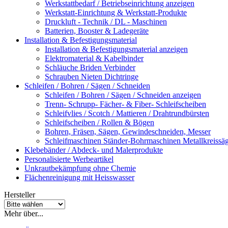
Werkstattbedarf / Betriebseinrichtung anzeigen
Werkstatt-Einrichtung & Werkstatt-Produkte
Druckluft - Technik / DL - Maschinen
Batterien, Booster & Ladegeräte
Installation & Befestigungsmaterial
Installation & Befestigungsmaterial anzeigen
Elektromaterial & Kabelbinder
Schläuche Briden Verbinder
Schrauben Nieten Dichtringe
Schleifen / Bohren / Sägen / Schneiden
Schleifen / Bohren / Sägen / Schneiden anzeigen
Trenn- Schrupp- Fächer- & Fiber- Schleifscheiben
Schleifvlies / Scotch / Mattieren / Drahtrundbürsten
Schleifscheiben / Rollen & Bögen
Bohren, Fräsen, Sägen, Gewindeschneiden, Messer
Schleifmaschinen Ständer-Bohrmaschinen Metallkreiss
Klebebänder / Abdeck- und Malerprodukte
Personalisierte Werbeartikel
Unkrautbekämpfung ohne Chemie
Flächenreinigung mit Heisswasser
Hersteller
Mehr über...