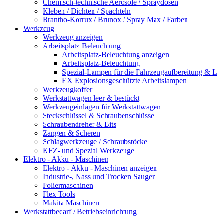
Chemisch-technische Aerosole / Spraydosen
Kleben / Dichten / Spachteln
Brantho-Korrux / Brunox / Spray Max / Farben
Werkzeug
Werkzeug anzeigen
Arbeitsplatz-Beleuchtung
Arbeitsplatz-Beleuchtung anzeigen
Arbeitsplatz-Beleuchtung
Spezial-Lampen für die Fahrzeugaufbereitung & L
EX Explosionsgeschützte Arbeitslampen
Werkzeugkoffer
Werkstattwagen leer & bestückt
Werkzeugeinlagen für Werkstattwagen
Steckschlüssel & Schraubenschlüssel
Schraubendreher & Bits
Zangen & Scheren
Schlagwerkzeuge / Schraubstöcke
KFZ- und Spezial Werkzeuge
Elektro - Akku - Maschinen
Elektro - Akku - Maschinen anzeigen
Industrie-, Nass und Trocken Sauger
Poliermaschinen
Flex Tools
Makita Maschinen
Werkstattbedarf / Betriebseinrichtung