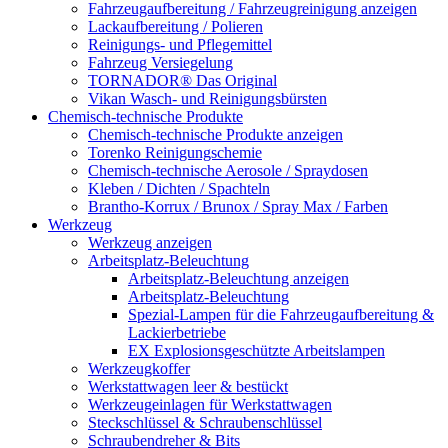
Fahrzeugaufbereitung / Fahrzeugreinigung anzeigen
Lackaufbereitung / Polieren
Reinigungs- und Pflegemittel
Fahrzeug Versiegelung
TORNADOR® Das Original
Vikan Wasch- und Reinigungsbürsten
Chemisch-technische Produkte
Chemisch-technische Produkte anzeigen
Torenko Reinigungschemie
Chemisch-technische Aerosole / Spraydosen
Kleben / Dichten / Spachteln
Brantho-Korrux / Brunox / Spray Max / Farben
Werkzeug
Werkzeug anzeigen
Arbeitsplatz-Beleuchtung
Arbeitsplatz-Beleuchtung anzeigen
Arbeitsplatz-Beleuchtung
Spezial-Lampen für die Fahrzeugaufbereitung &
Lackierbetriebe
EX Explosionsgeschützte Arbeitslampen
Werkzeugkoffer
Werkstattwagen leer & bestückt
Werkzeugeinlagen für Werkstattwagen
Steckschlüssel & Schraubenschlüssel
Schraubendreher & Bits