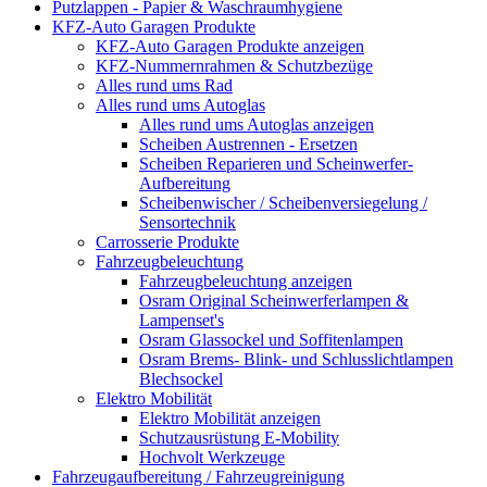
Putzlappen - Papier & Waschraumhygiene
KFZ-Auto Garagen Produkte
KFZ-Auto Garagen Produkte anzeigen
KFZ-Nummernrahmen & Schutzbezüge
Alles rund ums Rad
Alles rund ums Autoglas
Alles rund ums Autoglas anzeigen
Scheiben Austrennen - Ersetzen
Scheiben Reparieren und Scheinwerfer-
Aufbereitung
Scheibenwischer / Scheibenversiegelung /
Sensortechnik
Carrosserie Produkte
Fahrzeugbeleuchtung
Fahrzeugbeleuchtung anzeigen
Osram Original Scheinwerferlampen &
Lampenset's
Osram Glassockel und Soffitenlampen
Osram Brems- Blink- und Schlusslichtlampen
Blechsockel
Elektro Mobilität
Elektro Mobilität anzeigen
Schutzausrüstung E-Mobility
Hochvolt Werkzeuge
Fahrzeugaufbereitung / Fahrzeugreinigung