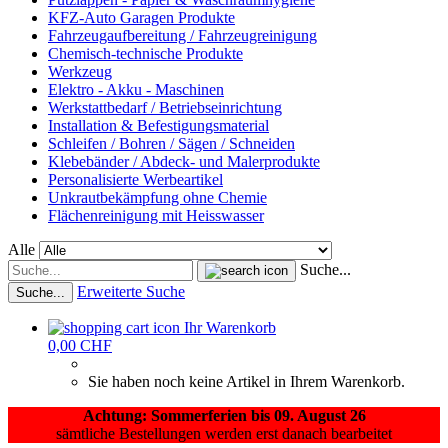
KFZ-Auto Garagen Produkte
Fahrzeugaufbereitung / Fahrzeugreinigung
Chemisch-technische Produkte
Werkzeug
Elektro - Akku - Maschinen
Werkstattbedarf / Betriebseinrichtung
Installation & Befestigungsmaterial
Schleifen / Bohren / Sägen / Schneiden
Klebebänder / Abdeck- und Malerprodukte
Personalisierte Werbeartikel
Unkrautbekämpfung ohne Chemie
Flächenreinigung mit Heisswasser
Alle
Suche...
Erweiterte Suche
Suche...
Ihr Warenkorb
0,00 CHF
Sie haben noch keine Artikel in Ihrem Warenkorb.
Achtung: Sommerferien bis 09. August 26
sämtliche Bestellungen werden erst danach bearbeitet