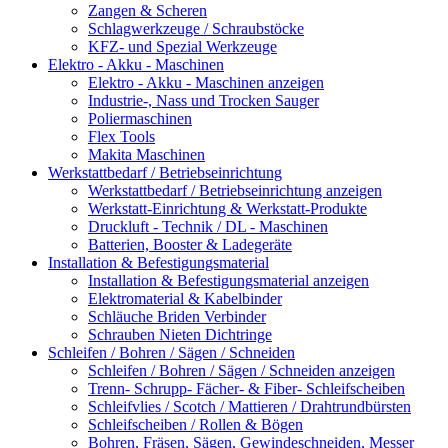
Zangen & Scheren
Schlagwerkzeuge / Schraubstöcke
KFZ- und Spezial Werkzeuge
Elektro - Akku - Maschinen
Elektro - Akku - Maschinen anzeigen
Industrie-, Nass und Trocken Sauger
Poliermaschinen
Flex Tools
Makita Maschinen
Werkstattbedarf / Betriebseinrichtung
Werkstattbedarf / Betriebseinrichtung anzeigen
Werkstatt-Einrichtung & Werkstatt-Produkte
Druckluft - Technik / DL - Maschinen
Batterien, Booster & Ladegeräte
Installation & Befestigungsmaterial
Installation & Befestigungsmaterial anzeigen
Elektromaterial & Kabelbinder
Schläuche Briden Verbinder
Schrauben Nieten Dichtringe
Schleifen / Bohren / Sägen / Schneiden
Schleifen / Bohren / Sägen / Schneiden anzeigen
Trenn- Schrupp- Fächer- & Fiber- Schleifscheiben
Schleifvlies / Scotch / Mattieren / Drahtrundbürsten
Schleifscheiben / Rollen & Bögen
Bohren, Fräsen, Sägen, Gewindeschneiden, Messer