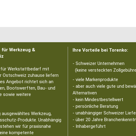
p für Werkzeug &
Ihre Vorteile bei Torenko:
iz
- Schweizer Unternehmen
 für Werkstattbedarf mit
(keine versteckten Zollgebühre
er Ostschweiz zuhause liefern
- viele Markenprodukte
tes Angebot richtet sich an
- aber auch viele gute und bew
en, Bootswerften, Bau- und
Alternativen
e sowie weitere
- kein Mindestbestellwert
- persönliche Beratung
- unabhängiger Schweizer Liefe
ig ausgewähltes Werkzeug,
- über 20 Jahre Branchenkennt
tsschutz-Produkte. Unabhängig
stehen wir für praxisnahe
- Inhabergeführt
 eine kompetente