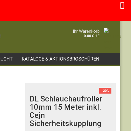
Kundenlogin
Merkzettel
e...
Ihr Warenkorb
0,00 CHF
SUCHT
KATALOGE & AKTIONSBROSCHÜREN
-20%
DL Schlauchaufroller
10mm 15 Meter inkl.
Cejn
Sicherheitskupplung