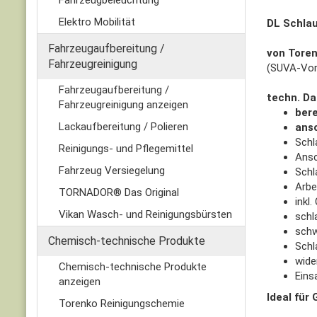
Fahrzeugbeleuchtung
Elektro Mobilität
DL Schlau
Fahrzeugaufbereitung /
von Toren
Fahrzeugreinigung
(SUVA-Vors
Fahrzeugaufbereitung /
techn. Da
Fahrzeugreinigung anzeigen
bere
Lackaufbereitung / Polieren
ansc
Schl
Reinigungs- und Pflegemittel
Ansc
Fahrzeug Versiegelung
Sch
Arbe
TORNADOR® Das Original
inkl
Vikan Wasch- und Reinigungsbürsten
schl
schw
Chemisch-technische Produkte
Schl
wide
Chemisch-technische Produkte
Eins
anzeigen
Ideal für
Torenko Reinigungschemie