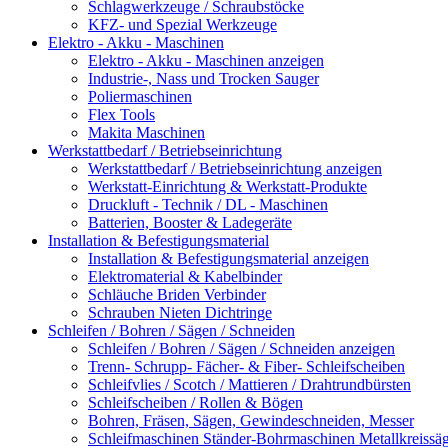
Schlagwerkzeuge / Schraubstöcke
KFZ- und Spezial Werkzeuge
Elektro - Akku - Maschinen
Elektro - Akku - Maschinen anzeigen
Industrie-, Nass und Trocken Sauger
Poliermaschinen
Flex Tools
Makita Maschinen
Werkstattbedarf / Betriebseinrichtung
Werkstattbedarf / Betriebseinrichtung anzeigen
Werkstatt-Einrichtung & Werkstatt-Produkte
Druckluft - Technik / DL - Maschinen
Batterien, Booster & Ladegeräte
Installation & Befestigungsmaterial
Installation & Befestigungsmaterial anzeigen
Elektromaterial & Kabelbinder
Schläuche Briden Verbinder
Schrauben Nieten Dichtringe
Schleifen / Bohren / Sägen / Schneiden
Schleifen / Bohren / Sägen / Schneiden anzeigen
Trenn- Schrupp- Fächer- & Fiber- Schleifscheiben
Schleifvlies / Scotch / Mattieren / Drahtrundbürsten
Schleifscheiben / Rollen & Bögen
Bohren, Fräsen, Sägen, Gewindeschneiden, Messer
Schleifmaschinen Ständer-Bohrmaschinen Metallkreiss