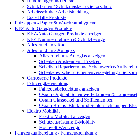
Handreiniger und Pflege
Schutzbrillen / Schutzmasken / Gehörschutz
Arbeitsschuhe / Arbeitskleidung
Erste Hilfe Produkte
Putzlappen - Papier & Waschraumhygiene
KFZ-Auto Garagen Produkte
KFZ-Auto Garagen Produkte anzeigen
KFZ-Nummernrahmen & Schutzbezüge
Alles rund ums Rad
Alles rund ums Autoglas
Alles rund ums Autoglas anzeigen
Scheiben Austrennen - Ersetzen
Scheiben Reparieren und Scheinwerfer-Aufbereit
Scheibenwischer / Scheibenversiegelung / Sensort
Carrosserie Produkte
Fahrzeugbeleuchtung
Fahrzeugbeleuchtung anzeigen
Osram Original Scheinwerferlampen & Lampenset
Osram Glassockel und Soffitenlampen
Osram Brems- Blink- und Schlusslichtlampen Ble
Elektro Mobilität
Elektro Mobilität anzeigen
Schutzausrüstung E-Mobility
Hochvolt Werkzeuge
Fahrzeugaufbereitung / Fahrzeugreinigung