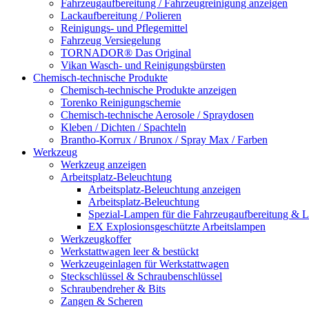
Fahrzeugaufbereitung / Fahrzeugreinigung anzeigen
Lackaufbereitung / Polieren
Reinigungs- und Pflegemittel
Fahrzeug Versiegelung
TORNADOR® Das Original
Vikan Wasch- und Reinigungsbürsten
Chemisch-technische Produkte
Chemisch-technische Produkte anzeigen
Torenko Reinigungschemie
Chemisch-technische Aerosole / Spraydosen
Kleben / Dichten / Spachteln
Brantho-Korrux / Brunox / Spray Max / Farben
Werkzeug
Werkzeug anzeigen
Arbeitsplatz-Beleuchtung
Arbeitsplatz-Beleuchtung anzeigen
Arbeitsplatz-Beleuchtung
Spezial-Lampen für die Fahrzeugaufbereitung & L
EX Explosionsgeschützte Arbeitslampen
Werkzeugkoffer
Werkstattwagen leer & bestückt
Werkzeugeinlagen für Werkstattwagen
Steckschlüssel & Schraubenschlüssel
Schraubendreher & Bits
Zangen & Scheren