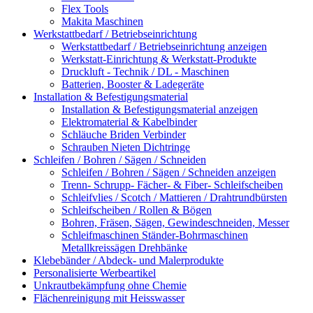
Flex Tools
Makita Maschinen
Werkstattbedarf / Betriebseinrichtung
Werkstattbedarf / Betriebseinrichtung anzeigen
Werkstatt-Einrichtung & Werkstatt-Produkte
Druckluft - Technik / DL - Maschinen
Batterien, Booster & Ladegeräte
Installation & Befestigungsmaterial
Installation & Befestigungsmaterial anzeigen
Elektromaterial & Kabelbinder
Schläuche Briden Verbinder
Schrauben Nieten Dichtringe
Schleifen / Bohren / Sägen / Schneiden
Schleifen / Bohren / Sägen / Schneiden anzeigen
Trenn- Schrupp- Fächer- & Fiber- Schleifscheiben
Schleifvlies / Scotch / Mattieren / Drahtrundbürsten
Schleifscheiben / Rollen & Bögen
Bohren, Fräsen, Sägen, Gewindeschneiden, Messer
Schleifmaschinen Ständer-Bohrmaschinen
Metallkreissägen Drehbänke
Klebebänder / Abdeck- und Malerprodukte
Personalisierte Werbeartikel
Unkrautbekämpfung ohne Chemie
Flächenreinigung mit Heisswasser