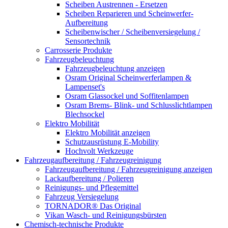
Scheiben Austrennen - Ersetzen
Scheiben Reparieren und Scheinwerfer-
Aufbereitung
Scheibenwischer / Scheibenversiegelung /
Sensortechnik
Carrosserie Produkte
Fahrzeugbeleuchtung
Fahrzeugbeleuchtung anzeigen
Osram Original Scheinwerferlampen &
Lampenset's
Osram Glassockel und Soffitenlampen
Osram Brems- Blink- und Schlusslichtlampen
Blechsockel
Elektro Mobilität
Elektro Mobilität anzeigen
Schutzausrüstung E-Mobility
Hochvolt Werkzeuge
Fahrzeugaufbereitung / Fahrzeugreinigung
Fahrzeugaufbereitung / Fahrzeugreinigung anzeigen
Lackaufbereitung / Polieren
Reinigungs- und Pflegemittel
Fahrzeug Versiegelung
TORNADOR® Das Original
Vikan Wasch- und Reinigungsbürsten
Chemisch-technische Produkte