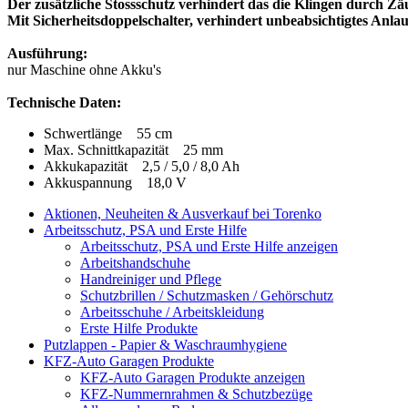
Der zusätzliche Stossschutz verhindert das die Klingen durch 
Mit Sicherheitsdoppelschalter, verhindert unbeabsichtigtes Anl
Ausführung:
nur Maschine ohne Akku's
Technische Daten:
Schwertlänge 55 cm
Max. Schnittkapazität 25 mm
Akkukapazität 2,5 / 5,0 / 8,0 Ah
Akkuspannung 18,0 V
Aktionen, Neuheiten & Ausverkauf bei Torenko
Arbeitsschutz, PSA und Erste Hilfe
Arbeitsschutz, PSA und Erste Hilfe anzeigen
Arbeitshandschuhe
Handreiniger und Pflege
Schutzbrillen / Schutzmasken / Gehörschutz
Arbeitsschuhe / Arbeitskleidung
Erste Hilfe Produkte
Putzlappen - Papier & Waschraumhygiene
KFZ-Auto Garagen Produkte
KFZ-Auto Garagen Produkte anzeigen
KFZ-Nummernrahmen & Schutzbezüge