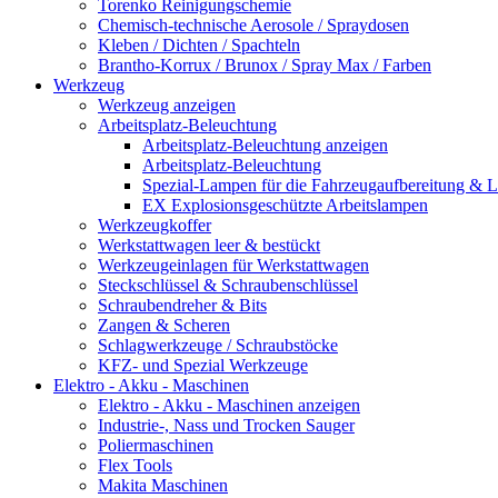
Torenko Reinigungschemie
Chemisch-technische Aerosole / Spraydosen
Kleben / Dichten / Spachteln
Brantho-Korrux / Brunox / Spray Max / Farben
Werkzeug
Werkzeug anzeigen
Arbeitsplatz-Beleuchtung
Arbeitsplatz-Beleuchtung anzeigen
Arbeitsplatz-Beleuchtung
Spezial-Lampen für die Fahrzeugaufbereitung & L
EX Explosionsgeschützte Arbeitslampen
Werkzeugkoffer
Werkstattwagen leer & bestückt
Werkzeugeinlagen für Werkstattwagen
Steckschlüssel & Schraubenschlüssel
Schraubendreher & Bits
Zangen & Scheren
Schlagwerkzeuge / Schraubstöcke
KFZ- und Spezial Werkzeuge
Elektro - Akku - Maschinen
Elektro - Akku - Maschinen anzeigen
Industrie-, Nass und Trocken Sauger
Poliermaschinen
Flex Tools
Makita Maschinen