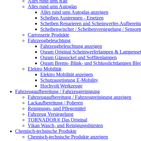
Alles rund ums Rad
Alles rund ums Autoglas
Alles rund ums Autoglas anzeigen
Scheiben Austrennen - Ersetzen
Scheiben Reparieren und Scheinwerfer-Aufbereit
Scheibenwischer / Scheibenversiegelung / Sensort
Carrosserie Produkte
Fahrzeugbeleuchtung
Fahrzeugbeleuchtung anzeigen
Osram Original Scheinwerferlampen & Lampenset
Osram Glassockel und Soffitenlampen
Osram Brems- Blink- und Schlusslichtlampen Ble
Elektro Mobilität
Elektro Mobilität anzeigen
Schutzausrüstung E-Mobility
Hochvolt Werkzeuge
Fahrzeugaufbereitung / Fahrzeugreinigung
Fahrzeugaufbereitung / Fahrzeugreinigung anzeigen
Lackaufbereitung / Polieren
Reinigungs- und Pflegemittel
Fahrzeug Versiegelung
TORNADOR® Das Original
Vikan Wasch- und Reinigungsbürsten
Chemisch-technische Produkte
Chemisch-technische Produkte anzeigen