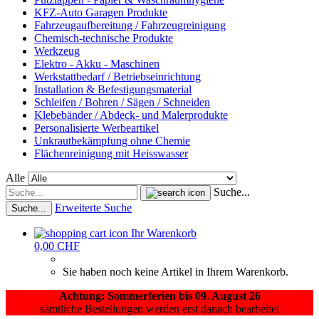
KFZ-Auto Garagen Produkte
Fahrzeugaufbereitung / Fahrzeugreinigung
Chemisch-technische Produkte
Werkzeug
Elektro - Akku - Maschinen
Werkstattbedarf / Betriebseinrichtung
Installation & Befestigungsmaterial
Schleifen / Bohren / Sägen / Schneiden
Klebebänder / Abdeck- und Malerprodukte
Personalisierte Werbeartikel
Unkrautbekämpfung ohne Chemie
Flächenreinigung mit Heisswasser
Alle
Suche...
Erweiterte Suche
Suche...
Ihr Warenkorb
0,00 CHF
Sie haben noch keine Artikel in Ihrem Warenkorb.
Achtung: Sommerferien bis 09. August 26
sämtliche Bestellungen werden erst danach bearbeitet