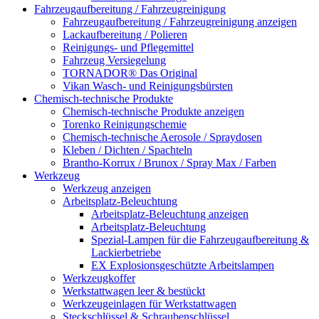
Fahrzeugaufbereitung / Fahrzeugreinigung
Fahrzeugaufbereitung / Fahrzeugreinigung anzeigen
Lackaufbereitung / Polieren
Reinigungs- und Pflegemittel
Fahrzeug Versiegelung
TORNADOR® Das Original
Vikan Wasch- und Reinigungsbürsten
Chemisch-technische Produkte
Chemisch-technische Produkte anzeigen
Torenko Reinigungschemie
Chemisch-technische Aerosole / Spraydosen
Kleben / Dichten / Spachteln
Brantho-Korrux / Brunox / Spray Max / Farben
Werkzeug
Werkzeug anzeigen
Arbeitsplatz-Beleuchtung
Arbeitsplatz-Beleuchtung anzeigen
Arbeitsplatz-Beleuchtung
Spezial-Lampen für die Fahrzeugaufbereitung &
Lackierbetriebe
EX Explosionsgeschützte Arbeitslampen
Werkzeugkoffer
Werkstattwagen leer & bestückt
Werkzeugeinlagen für Werkstattwagen
Steckschlüssel & Schraubenschlüssel