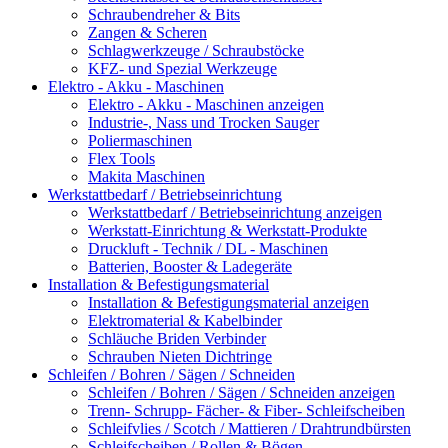
Schraubendreher & Bits
Zangen & Scheren
Schlagwerkzeuge / Schraubstöcke
KFZ- und Spezial Werkzeuge
Elektro - Akku - Maschinen
Elektro - Akku - Maschinen anzeigen
Industrie-, Nass und Trocken Sauger
Poliermaschinen
Flex Tools
Makita Maschinen
Werkstattbedarf / Betriebseinrichtung
Werkstattbedarf / Betriebseinrichtung anzeigen
Werkstatt-Einrichtung & Werkstatt-Produkte
Druckluft - Technik / DL - Maschinen
Batterien, Booster & Ladegeräte
Installation & Befestigungsmaterial
Installation & Befestigungsmaterial anzeigen
Elektromaterial & Kabelbinder
Schläuche Briden Verbinder
Schrauben Nieten Dichtringe
Schleifen / Bohren / Sägen / Schneiden
Schleifen / Bohren / Sägen / Schneiden anzeigen
Trenn- Schrupp- Fächer- & Fiber- Schleifscheiben
Schleifvlies / Scotch / Mattieren / Drahtrundbürsten
Schleifscheiben / Rollen & Bögen