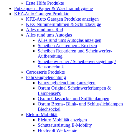
Erste Hilfe Produkte
Putzlappen - Papier & Waschraumhygiene
KFZ-Auto Garagen Produkte
KFZ-Auto Garagen Produkte anzeigen
KFZ-Nummernrahmen & Schutzbezüge
Alles rund ums Rad
Alles rund ums Autoglas
Alles rund ums Autoglas anzeigen
Scheiben Austrennen - Ersetzen
Scheiben Reparieren und Scheinwerfer-
Aufbereitung
Scheibenwischer / Scheibenversiegelung /
Sensortechnik
Carrosserie Produkte
Fahrzeugbeleuchtung
Fahrzeugbeleuchtung anzeigen
Osram Original Scheinwerferlampen &
Lampenset's
Osram Glassockel und Soffitenlampen
Osram Brems- Blink- und Schlusslichtlampen
Blechsockel
Elektro Mobilität
Elektro Mobilität anzeigen
Schutzausrüstung E-Mobility
Hochvolt Werkzeuge