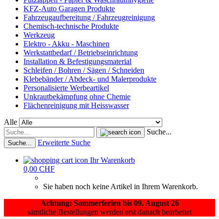
KFZ-Auto Garagen Produkte
Fahrzeugaufbereitung / Fahrzeugreinigung
Chemisch-technische Produkte
Werkzeug
Elektro - Akku - Maschinen
Werkstattbedarf / Betriebseinrichtung
Installation & Befestigungsmaterial
Schleifen / Bohren / Sägen / Schneiden
Klebebänder / Abdeck- und Malerprodukte
Personalisierte Werbeartikel
Unkrautbekämpfung ohne Chemie
Flächenreinigung mit Heisswasser
Alle
Suche...
Erweiterte Suche
Suche...
Ihr Warenkorb
0,00 CHF
Sie haben noch keine Artikel in Ihrem Warenkorb.
Achtung: Sommerferien bis 09. August 26
sämtliche Bestellungen werden erst danach bearbeitet