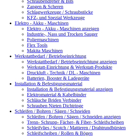
Schraubendreher & Bits
Zangen & Scheren
Schlagwerkzeuge / Schraubstöcke
KFZ- und Spezial Werkzeuge
Elektro - Akku - Maschinen
Elektro - Akku - Maschinen anzeigen
Industrie-, Nass und Trocken Sauger
Poliermaschinen
Flex Tools
Makita Maschinen
Werkstattbedarf / Betriebseinrichtung
Werkstattbedarf / Betriebseinrichtung anzeigen
Werkstatt-Einrichtung & Werkstatt-Produkte
Druckluft - Technik / DL - Maschinen
Batterien, Booster & Ladegeräte
Installation & Befestigungsmaterial
Installation & Befestigungsmaterial anzeigen
Elektromaterial & Kabelbinder
Schläuche Briden Verbinder
Schrauben Nieten Dichtringe
Schleifen / Bohren / Sägen / Schneiden
Schleifen / Bohren / Sägen / Schneiden anzeigen
Trenn- Schrupp- Fächer- & Fiber- Schleifscheiben
Schleifvlies / Scotch / Mattieren / Drahtrundbürsten
Schleifscheiben / Rollen & Bögen