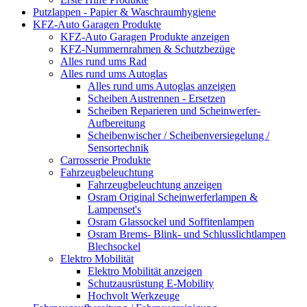
Putzlappen - Papier & Waschraumhygiene
KFZ-Auto Garagen Produkte
KFZ-Auto Garagen Produkte anzeigen
KFZ-Nummernrahmen & Schutzbezüge
Alles rund ums Rad
Alles rund ums Autoglas
Alles rund ums Autoglas anzeigen
Scheiben Austrennen - Ersetzen
Scheiben Reparieren und Scheinwerfer-
Aufbereitung
Scheibenwischer / Scheibenversiegelung /
Sensortechnik
Carrosserie Produkte
Fahrzeugbeleuchtung
Fahrzeugbeleuchtung anzeigen
Osram Original Scheinwerferlampen &
Lampenset's
Osram Glassockel und Soffitenlampen
Osram Brems- Blink- und Schlusslichtlampen
Blechsockel
Elektro Mobilität
Elektro Mobilität anzeigen
Schutzausrüstung E-Mobility
Hochvolt Werkzeuge