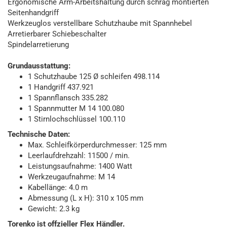
Ergonomische Arm-Arbeitshaltung durch schräg montierten
Seitenhandgriff
Werkzeuglos verstellbare Schutzhaube mit Spannhebel
Arretierbarer Schiebeschalter
Spindelarretierung
Grundausstattung:
1 Schutzhaube 125 Ø schleifen 498.114
1 Handgriff 437.921
1 Spannflansch 335.282
1 Spannmutter M 14 100.080
1 Stirnlochschlüssel 100.110
Technische Daten:
Max. Schleifkörperdurchmesser: 125 mm
Leerlaufdrehzahl: 11500 / min.
Leistungsaufnahme: 1400 Watt
Werkzeugaufnahme: M 14
Kabellänge: 4.0 m
Abmessung (L x H): 310 x 105 mm
Gewicht: 2.3 kg
Torenko ist offzieller Flex Händler.