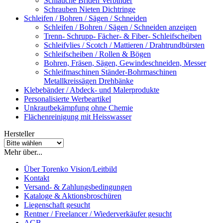
Schläuche Briden Verbinder
Schrauben Nieten Dichtringe
Schleifen / Bohren / Sägen / Schneiden
Schleifen / Bohren / Sägen / Schneiden anzeigen
Trenn- Schrupp- Fächer- & Fiber- Schleifscheiben
Schleifvlies / Scotch / Mattieren / Drahtrundbürsten
Schleifscheiben / Rollen & Bögen
Bohren, Fräsen, Sägen, Gewindeschneiden, Messer
Schleifmaschinen Ständer-Bohrmaschinen
Metallkreissägen Drehbänke
Klebebänder / Abdeck- und Malerprodukte
Personalisierte Werbeartikel
Unkrautbekämpfung ohne Chemie
Flächenreinigung mit Heisswasser
Hersteller
Mehr über...
Über Torenko Vision/Leitbild
Kontakt
Versand- & Zahlungsbedingungen
Kataloge & Aktionsbroschüren
Liegenschaft gesucht
Rentner / Freelancer / Wiederverkäufer gesucht
AGB