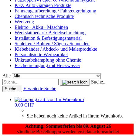
KFZ-Auto Garagen Produkte
Fahrzeugaufbereitung / Fahrzeugreinigung
Chemisch-technische Produkte
Werkzeug
Elektro - Akku - Maschinen
Werkstattbedarf / Betriebseinrichtung
Installation & Befestigungsmaterial
Schleifen / Bohren / Sägen / Schneiden
Klebebänder / Abdeck- und Malerprodukte
Personalisierte Werbeartikel
Unkrautbekämpfung ohne Chemie
Flächenreinigung mit Heisswasser
Alle
Suche...
Erweiterte Suche
Suche...
Ihr Warenkorb
0,00 CHF
Sie haben noch keine Artikel in Ihrem Warenkorb.
Achtung: Sommerferien bis 09. August 26
sämtliche Bestellungen werden erst danach bearbeitet