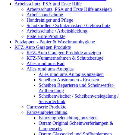
Arbeitsschutz, PSA und Erste Hilfe
Arbeitsschutz, PSA und Erste Hilfe anzeigen
Arbeitshandschuhe
Handreiniger und Pflege
Schutzbrillen / Schutzmasken / Gehörschutz
Arbeitsschuhe / Arbeitskleidung
Erste Hilfe Produkte
Putzlappen - Papier & Waschraumhygiene
KFZ-Auto Garagen Produkte
KFZ-Auto Garagen Produkte anzeigen
KFZ-Nummernrahmen & Schutzbezüge
Alles rund ums Rad
Alles rund ums Autoglas
Alles rund ums Autoglas anzeigen
Scheiben Austrennen - Ersetzen
Scheiben Reparieren und Scheinwerfer-
Aufbereitung
Scheibenwischer / Scheibenversiegelung /
Sensortechnik
Carrosserie Produkte
Fahrzeugbeleuchtung
Fahrzeugbeleuchtung anzeigen
Osram Original Scheinwerferlampen &
Lampenset's
Osram Glassockel und Soffitenlampen