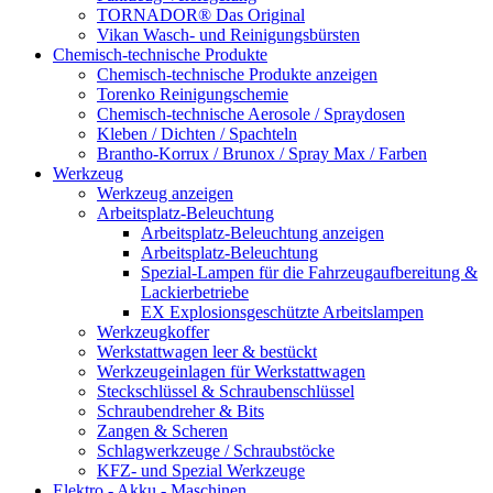
TORNADOR® Das Original
Vikan Wasch- und Reinigungsbürsten
Chemisch-technische Produkte
Chemisch-technische Produkte anzeigen
Torenko Reinigungschemie
Chemisch-technische Aerosole / Spraydosen
Kleben / Dichten / Spachteln
Brantho-Korrux / Brunox / Spray Max / Farben
Werkzeug
Werkzeug anzeigen
Arbeitsplatz-Beleuchtung
Arbeitsplatz-Beleuchtung anzeigen
Arbeitsplatz-Beleuchtung
Spezial-Lampen für die Fahrzeugaufbereitung &
Lackierbetriebe
EX Explosionsgeschützte Arbeitslampen
Werkzeugkoffer
Werkstattwagen leer & bestückt
Werkzeugeinlagen für Werkstattwagen
Steckschlüssel & Schraubenschlüssel
Schraubendreher & Bits
Zangen & Scheren
Schlagwerkzeuge / Schraubstöcke
KFZ- und Spezial Werkzeuge
Elektro - Akku - Maschinen