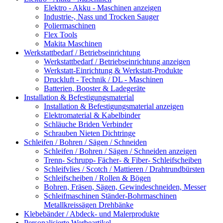
Elektro - Akku - Maschinen anzeigen
Industrie-, Nass und Trocken Sauger
Poliermaschinen
Flex Tools
Makita Maschinen
Werkstattbedarf / Betriebseinrichtung
Werkstattbedarf / Betriebseinrichtung anzeigen
Werkstatt-Einrichtung & Werkstatt-Produkte
Druckluft - Technik / DL - Maschinen
Batterien, Booster & Ladegeräte
Installation & Befestigungsmaterial
Installation & Befestigungsmaterial anzeigen
Elektromaterial & Kabelbinder
Schläuche Briden Verbinder
Schrauben Nieten Dichtringe
Schleifen / Bohren / Sägen / Schneiden
Schleifen / Bohren / Sägen / Schneiden anzeigen
Trenn- Schrupp- Fächer- & Fiber- Schleifscheiben
Schleifvlies / Scotch / Mattieren / Drahtrundbürsten
Schleifscheiben / Rollen & Bögen
Bohren, Fräsen, Sägen, Gewindeschneiden, Messer
Schleifmaschinen Ständer-Bohrmaschinen
Metallkreissägen Drehbänke
Klebebänder / Abdeck- und Malerprodukte
Personalisierte Werbeartikel