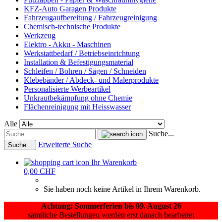
KFZ-Auto Garagen Produkte
Fahrzeugaufbereitung / Fahrzeugreinigung
Chemisch-technische Produkte
Werkzeug
Elektro - Akku - Maschinen
Werkstattbedarf / Betriebseinrichtung
Installation & Befestigungsmaterial
Schleifen / Bohren / Sägen / Schneiden
Klebebänder / Abdeck- und Malerprodukte
Personalisierte Werbeartikel
Unkrautbekämpfung ohne Chemie
Flächenreinigung mit Heisswasser
Alle
Suche...
Erweiterte Suche
Suche...
Ihr Warenkorb
0,00 CHF
Sie haben noch keine Artikel in Ihrem Warenkorb.
Achtung: Sommerferien bis 09. August 26
sämtliche Bestellungen werden erst danach bearbeitet