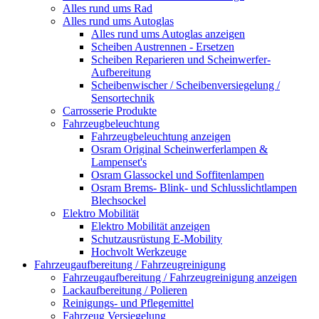
Alles rund ums Rad
Alles rund ums Autoglas
Alles rund ums Autoglas anzeigen
Scheiben Austrennen - Ersetzen
Scheiben Reparieren und Scheinwerfer-
Aufbereitung
Scheibenwischer / Scheibenversiegelung /
Sensortechnik
Carrosserie Produkte
Fahrzeugbeleuchtung
Fahrzeugbeleuchtung anzeigen
Osram Original Scheinwerferlampen &
Lampenset's
Osram Glassockel und Soffitenlampen
Osram Brems- Blink- und Schlusslichtlampen
Blechsockel
Elektro Mobilität
Elektro Mobilität anzeigen
Schutzausrüstung E-Mobility
Hochvolt Werkzeuge
Fahrzeugaufbereitung / Fahrzeugreinigung
Fahrzeugaufbereitung / Fahrzeugreinigung anzeigen
Lackaufbereitung / Polieren
Reinigungs- und Pflegemittel
Fahrzeug Versiegelung