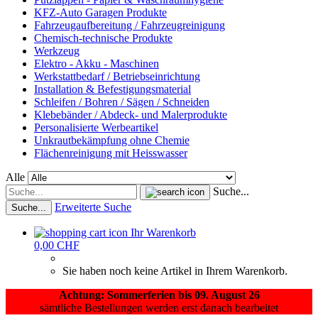
KFZ-Auto Garagen Produkte
Fahrzeugaufbereitung / Fahrzeugreinigung
Chemisch-technische Produkte
Werkzeug
Elektro - Akku - Maschinen
Werkstattbedarf / Betriebseinrichtung
Installation & Befestigungsmaterial
Schleifen / Bohren / Sägen / Schneiden
Klebebänder / Abdeck- und Malerprodukte
Personalisierte Werbeartikel
Unkrautbekämpfung ohne Chemie
Flächenreinigung mit Heisswasser
Alle
Suche...
Erweiterte Suche
Suche...
Ihr Warenkorb
0,00 CHF
Sie haben noch keine Artikel in Ihrem Warenkorb.
Achtung: Sommerferien bis 09. August 26
sämtliche Bestellungen werden erst danach bearbeitet