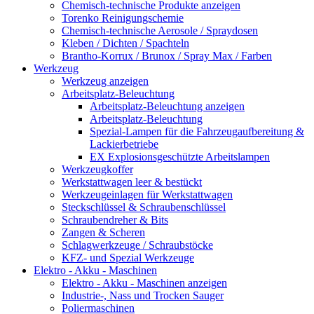
Chemisch-technische Produkte anzeigen
Torenko Reinigungschemie
Chemisch-technische Aerosole / Spraydosen
Kleben / Dichten / Spachteln
Brantho-Korrux / Brunox / Spray Max / Farben
Werkzeug
Werkzeug anzeigen
Arbeitsplatz-Beleuchtung
Arbeitsplatz-Beleuchtung anzeigen
Arbeitsplatz-Beleuchtung
Spezial-Lampen für die Fahrzeugaufbereitung &
Lackierbetriebe
EX Explosionsgeschützte Arbeitslampen
Werkzeugkoffer
Werkstattwagen leer & bestückt
Werkzeugeinlagen für Werkstattwagen
Steckschlüssel & Schraubenschlüssel
Schraubendreher & Bits
Zangen & Scheren
Schlagwerkzeuge / Schraubstöcke
KFZ- und Spezial Werkzeuge
Elektro - Akku - Maschinen
Elektro - Akku - Maschinen anzeigen
Industrie-, Nass und Trocken Sauger
Poliermaschinen