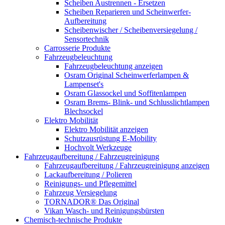
Scheiben Austrennen - Ersetzen
Scheiben Reparieren und Scheinwerfer-
Aufbereitung
Scheibenwischer / Scheibenversiegelung /
Sensortechnik
Carrosserie Produkte
Fahrzeugbeleuchtung
Fahrzeugbeleuchtung anzeigen
Osram Original Scheinwerferlampen &
Lampenset's
Osram Glassockel und Soffitenlampen
Osram Brems- Blink- und Schlusslichtlampen
Blechsockel
Elektro Mobilität
Elektro Mobilität anzeigen
Schutzausrüstung E-Mobility
Hochvolt Werkzeuge
Fahrzeugaufbereitung / Fahrzeugreinigung
Fahrzeugaufbereitung / Fahrzeugreinigung anzeigen
Lackaufbereitung / Polieren
Reinigungs- und Pflegemittel
Fahrzeug Versiegelung
TORNADOR® Das Original
Vikan Wasch- und Reinigungsbürsten
Chemisch-technische Produkte