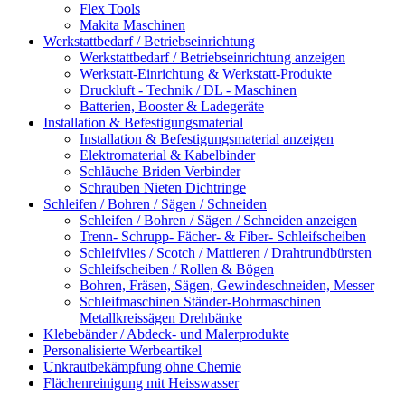
Flex Tools
Makita Maschinen
Werkstattbedarf / Betriebseinrichtung
Werkstattbedarf / Betriebseinrichtung anzeigen
Werkstatt-Einrichtung & Werkstatt-Produkte
Druckluft - Technik / DL - Maschinen
Batterien, Booster & Ladegeräte
Installation & Befestigungsmaterial
Installation & Befestigungsmaterial anzeigen
Elektromaterial & Kabelbinder
Schläuche Briden Verbinder
Schrauben Nieten Dichtringe
Schleifen / Bohren / Sägen / Schneiden
Schleifen / Bohren / Sägen / Schneiden anzeigen
Trenn- Schrupp- Fächer- & Fiber- Schleifscheiben
Schleifvlies / Scotch / Mattieren / Drahtrundbürsten
Schleifscheiben / Rollen & Bögen
Bohren, Fräsen, Sägen, Gewindeschneiden, Messer
Schleifmaschinen Ständer-Bohrmaschinen
Metallkreissägen Drehbänke
Klebebänder / Abdeck- und Malerprodukte
Personalisierte Werbeartikel
Unkrautbekämpfung ohne Chemie
Flächenreinigung mit Heisswasser