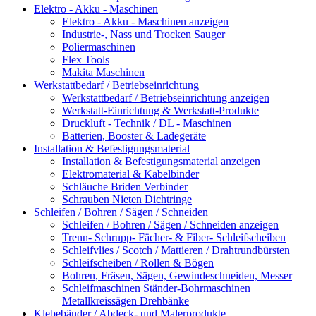
Elektro - Akku - Maschinen
Elektro - Akku - Maschinen anzeigen
Industrie-, Nass und Trocken Sauger
Poliermaschinen
Flex Tools
Makita Maschinen
Werkstattbedarf / Betriebseinrichtung
Werkstattbedarf / Betriebseinrichtung anzeigen
Werkstatt-Einrichtung & Werkstatt-Produkte
Druckluft - Technik / DL - Maschinen
Batterien, Booster & Ladegeräte
Installation & Befestigungsmaterial
Installation & Befestigungsmaterial anzeigen
Elektromaterial & Kabelbinder
Schläuche Briden Verbinder
Schrauben Nieten Dichtringe
Schleifen / Bohren / Sägen / Schneiden
Schleifen / Bohren / Sägen / Schneiden anzeigen
Trenn- Schrupp- Fächer- & Fiber- Schleifscheiben
Schleifvlies / Scotch / Mattieren / Drahtrundbürsten
Schleifscheiben / Rollen & Bögen
Bohren, Fräsen, Sägen, Gewindeschneiden, Messer
Schleifmaschinen Ständer-Bohrmaschinen
Metallkreissägen Drehbänke
Klebebänder / Abdeck- und Malerprodukte