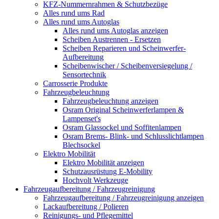
KFZ-Nummernrahmen & Schutzbezüge
Alles rund ums Rad
Alles rund ums Autoglas
Alles rund ums Autoglas anzeigen
Scheiben Austrennen - Ersetzen
Scheiben Reparieren und Scheinwerfer-
Aufbereitung
Scheibenwischer / Scheibenversiegelung /
Sensortechnik
Carrosserie Produkte
Fahrzeugbeleuchtung
Fahrzeugbeleuchtung anzeigen
Osram Original Scheinwerferlampen &
Lampenset's
Osram Glassockel und Soffitenlampen
Osram Brems- Blink- und Schlusslichtlampen
Blechsockel
Elektro Mobilität
Elektro Mobilität anzeigen
Schutzausrüstung E-Mobility
Hochvolt Werkzeuge
Fahrzeugaufbereitung / Fahrzeugreinigung
Fahrzeugaufbereitung / Fahrzeugreinigung anzeigen
Lackaufbereitung / Polieren
Reinigungs- und Pflegemittel