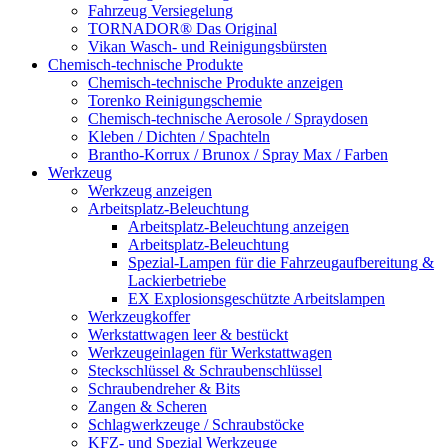
Fahrzeug Versiegelung
TORNADOR® Das Original
Vikan Wasch- und Reinigungsbürsten
Chemisch-technische Produkte
Chemisch-technische Produkte anzeigen
Torenko Reinigungschemie
Chemisch-technische Aerosole / Spraydosen
Kleben / Dichten / Spachteln
Brantho-Korrux / Brunox / Spray Max / Farben
Werkzeug
Werkzeug anzeigen
Arbeitsplatz-Beleuchtung
Arbeitsplatz-Beleuchtung anzeigen
Arbeitsplatz-Beleuchtung
Spezial-Lampen für die Fahrzeugaufbereitung &
Lackierbetriebe
EX Explosionsgeschützte Arbeitslampen
Werkzeugkoffer
Werkstattwagen leer & bestückt
Werkzeugeinlagen für Werkstattwagen
Steckschlüssel & Schraubenschlüssel
Schraubendreher & Bits
Zangen & Scheren
Schlagwerkzeuge / Schraubstöcke
KFZ- und Spezial Werkzeuge