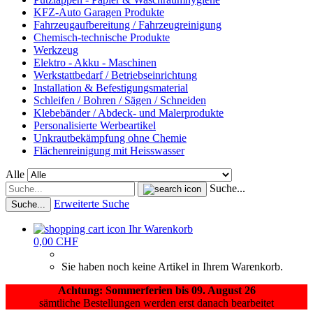
KFZ-Auto Garagen Produkte
Fahrzeugaufbereitung / Fahrzeugreinigung
Chemisch-technische Produkte
Werkzeug
Elektro - Akku - Maschinen
Werkstattbedarf / Betriebseinrichtung
Installation & Befestigungsmaterial
Schleifen / Bohren / Sägen / Schneiden
Klebebänder / Abdeck- und Malerprodukte
Personalisierte Werbeartikel
Unkrautbekämpfung ohne Chemie
Flächenreinigung mit Heisswasser
Alle
Suche...
Erweiterte Suche
Suche...
Ihr Warenkorb
0,00 CHF
Sie haben noch keine Artikel in Ihrem Warenkorb.
Achtung: Sommerferien bis 09. August 26
sämtliche Bestellungen werden erst danach bearbeitet