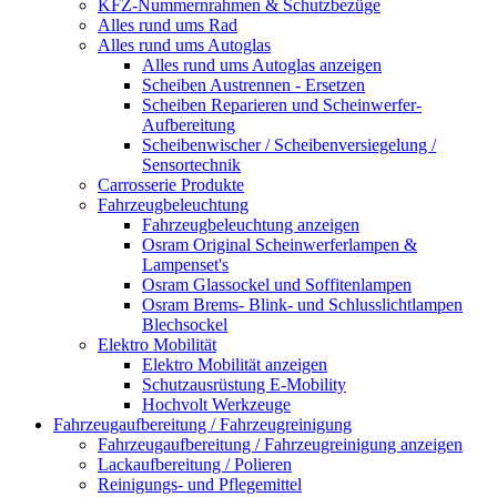
KFZ-Nummernrahmen & Schutzbezüge
Alles rund ums Rad
Alles rund ums Autoglas
Alles rund ums Autoglas anzeigen
Scheiben Austrennen - Ersetzen
Scheiben Reparieren und Scheinwerfer-
Aufbereitung
Scheibenwischer / Scheibenversiegelung /
Sensortechnik
Carrosserie Produkte
Fahrzeugbeleuchtung
Fahrzeugbeleuchtung anzeigen
Osram Original Scheinwerferlampen &
Lampenset's
Osram Glassockel und Soffitenlampen
Osram Brems- Blink- und Schlusslichtlampen
Blechsockel
Elektro Mobilität
Elektro Mobilität anzeigen
Schutzausrüstung E-Mobility
Hochvolt Werkzeuge
Fahrzeugaufbereitung / Fahrzeugreinigung
Fahrzeugaufbereitung / Fahrzeugreinigung anzeigen
Lackaufbereitung / Polieren
Reinigungs- und Pflegemittel