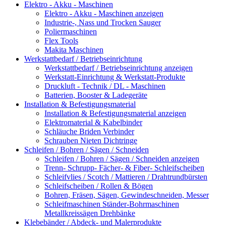
Elektro - Akku - Maschinen
Elektro - Akku - Maschinen anzeigen
Industrie-, Nass und Trocken Sauger
Poliermaschinen
Flex Tools
Makita Maschinen
Werkstattbedarf / Betriebseinrichtung
Werkstattbedarf / Betriebseinrichtung anzeigen
Werkstatt-Einrichtung & Werkstatt-Produkte
Druckluft - Technik / DL - Maschinen
Batterien, Booster & Ladegeräte
Installation & Befestigungsmaterial
Installation & Befestigungsmaterial anzeigen
Elektromaterial & Kabelbinder
Schläuche Briden Verbinder
Schrauben Nieten Dichtringe
Schleifen / Bohren / Sägen / Schneiden
Schleifen / Bohren / Sägen / Schneiden anzeigen
Trenn- Schrupp- Fächer- & Fiber- Schleifscheiben
Schleifvlies / Scotch / Mattieren / Drahtrundbürsten
Schleifscheiben / Rollen & Bögen
Bohren, Fräsen, Sägen, Gewindeschneiden, Messer
Schleifmaschinen Ständer-Bohrmaschinen
Metallkreissägen Drehbänke
Klebebänder / Abdeck- und Malerprodukte