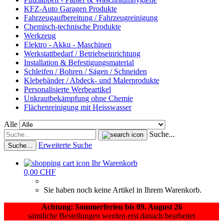
KFZ-Auto Garagen Produkte
Fahrzeugaufbereitung / Fahrzeugreinigung
Chemisch-technische Produkte
Werkzeug
Elektro - Akku - Maschinen
Werkstattbedarf / Betriebseinrichtung
Installation & Befestigungsmaterial
Schleifen / Bohren / Sägen / Schneiden
Klebebänder / Abdeck- und Malerprodukte
Personalisierte Werbeartikel
Unkrautbekämpfung ohne Chemie
Flächenreinigung mit Heisswasser
Alle
Suche...
Erweiterte Suche
Suche...
Ihr Warenkorb
0,00 CHF
Sie haben noch keine Artikel in Ihrem Warenkorb.
Achtung: Sommerferien bis 09. August 26
sämtliche Bestellungen werden erst danach bearbeitet