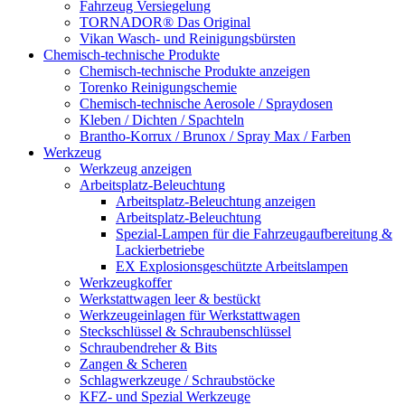
Fahrzeug Versiegelung
TORNADOR® Das Original
Vikan Wasch- und Reinigungsbürsten
Chemisch-technische Produkte
Chemisch-technische Produkte anzeigen
Torenko Reinigungschemie
Chemisch-technische Aerosole / Spraydosen
Kleben / Dichten / Spachteln
Brantho-Korrux / Brunox / Spray Max / Farben
Werkzeug
Werkzeug anzeigen
Arbeitsplatz-Beleuchtung
Arbeitsplatz-Beleuchtung anzeigen
Arbeitsplatz-Beleuchtung
Spezial-Lampen für die Fahrzeugaufbereitung &
Lackierbetriebe
EX Explosionsgeschützte Arbeitslampen
Werkzeugkoffer
Werkstattwagen leer & bestückt
Werkzeugeinlagen für Werkstattwagen
Steckschlüssel & Schraubenschlüssel
Schraubendreher & Bits
Zangen & Scheren
Schlagwerkzeuge / Schraubstöcke
KFZ- und Spezial Werkzeuge