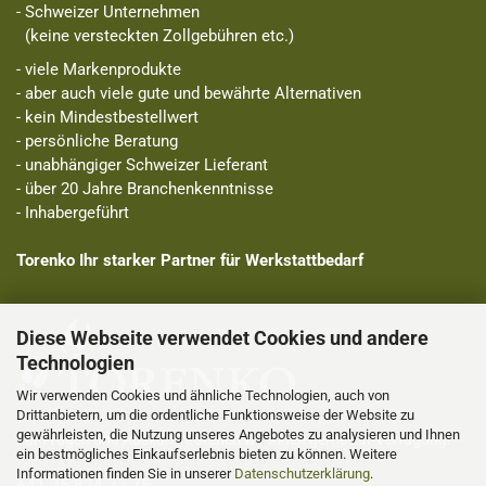
- Schweizer Unternehmen
(keine versteckten Zollgebühren etc.)
- viele Markenprodukte
- aber auch viele gute und bewährte Alternativen
- kein Mindestbestellwert
- persönliche Beratung
- unabhängiger Schweizer Lieferant
- über 20 Jahre Branchenkenntnisse
- Inhabergeführt
Torenko Ihr starker Partner für Werkstattbedarf
Diese Webseite verwendet Cookies und andere
Technologien
Wir verwenden Cookies und ähnliche Technologien, auch von
Drittanbietern, um die ordentliche Funktionsweise der Website zu
gewährleisten, die Nutzung unseres Angebotes zu analysieren und Ihnen
Für Fragen und Auskünfte stehen wir Ihnen gerne zur Verfügung.
ein bestmögliches Einkaufserlebnis bieten zu können. Weitere
Informationen finden Sie in unserer
Datenschutzerklärung
.
+41 76 824 77 75