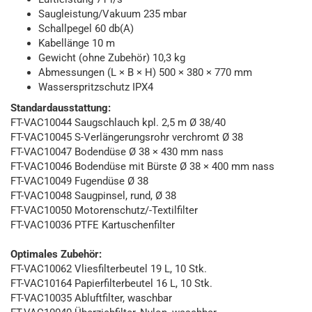
Saugleistung/Vakuum 235 mbar
Schallpegel 60 db(A)
Kabellänge 10 m
Gewicht (ohne Zubehör) 10,3 kg
Abmessungen (L × B × H) 500 × 380 × 770 mm
Wasserspritzschutz IPX4
Standardausstattung:
FT-VAC10044 Saugschlauch kpl. 2,5 m Ø 38/40
FT-VAC10045 S-Verlängerungsrohr verchromt Ø 38
FT-VAC10047 Bodendüse Ø 38 × 430 mm nass
FT-VAC10046 Bodendüse mit Bürste Ø 38 × 400 mm nass
FT-VAC10049 Fugendüse Ø 38
FT-VAC10048 Saugpinsel, rund, Ø 38
FT-VAC10050 Motorenschutz/-Textilfilter
FT-VAC10036 PTFE Kartuschenfilter
Optimales Zubehör:
FT-VAC10062 Vliesfilterbeutel 19 L, 10 Stk.
FT-VAC10164 Papierfilterbeutel 16 L, 10 Stk.
FT-VAC10035 Abluftfilter, waschbar