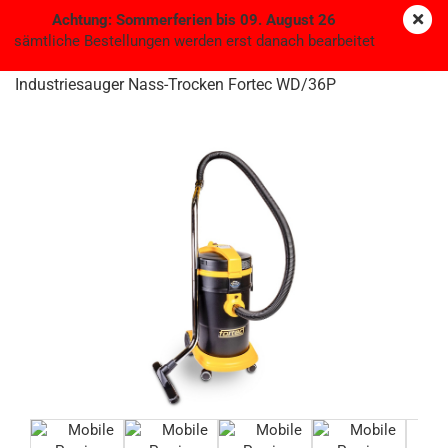
Achtung: Sommerferien bis 09. August 26
sämtliche Bestellungen werden erst danach bearbeitet
Industriesauger Nass-Trocken Fortec WD/36P