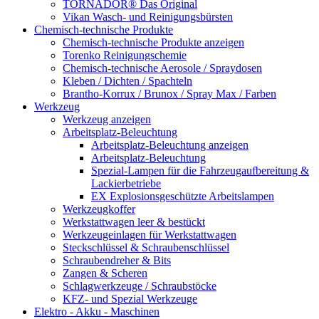
TORNADOR® Das Original
Vikan Wasch- und Reinigungsbürsten
Chemisch-technische Produkte
Chemisch-technische Produkte anzeigen
Torenko Reinigungschemie
Chemisch-technische Aerosole / Spraydosen
Kleben / Dichten / Spachteln
Brantho-Korrux / Brunox / Spray Max / Farben
Werkzeug
Werkzeug anzeigen
Arbeitsplatz-Beleuchtung
Arbeitsplatz-Beleuchtung anzeigen
Arbeitsplatz-Beleuchtung
Spezial-Lampen für die Fahrzeugaufbereitung &
Lackierbetriebe
EX Explosionsgeschützte Arbeitslampen
Werkzeugkoffer
Werkstattwagen leer & bestückt
Werkzeugeinlagen für Werkstattwagen
Steckschlüssel & Schraubenschlüssel
Schraubendreher & Bits
Zangen & Scheren
Schlagwerkzeuge / Schraubstöcke
KFZ- und Spezial Werkzeuge
Elektro - Akku - Maschinen