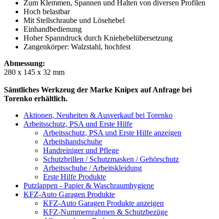
Zum Klemmen, Spannen und Halten von diversen Profilen
Hoch belastbar
Mit Stellschraube und Lösehebel
Einhandbedienung
Hoher Spanndruck durch Kniehebelübersetzung
Zangenkörper: Walzstahl, hochfest
Abmessung:
280 x 145 x 32 mm
Sämtliches Werkzeug der Marke Knipex auf Anfrage bei
Torenko erhältlich.
Aktionen, Neuheiten & Ausverkauf bei Torenko
Arbeitsschutz, PSA und Erste Hilfe
Arbeitsschutz, PSA und Erste Hilfe anzeigen
Arbeitshandschuhe
Handreiniger und Pflege
Schutzbrillen / Schutzmasken / Gehörschutz
Arbeitsschuhe / Arbeitskleidung
Erste Hilfe Produkte
Putzlappen - Papier & Waschraumhygiene
KFZ-Auto Garagen Produkte
KFZ-Auto Garagen Produkte anzeigen
KFZ-Nummernrahmen & Schutzbezüge