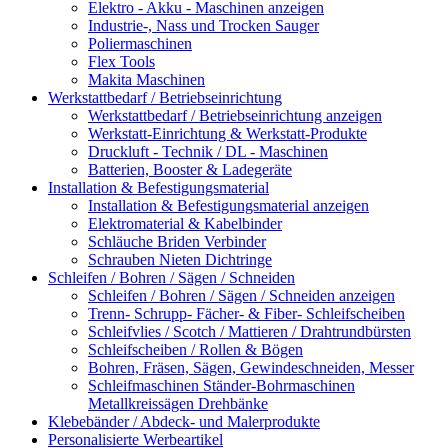
Elektro - Akku - Maschinen anzeigen
Industrie-, Nass und Trocken Sauger
Poliermaschinen
Flex Tools
Makita Maschinen
Werkstattbedarf / Betriebseinrichtung
Werkstattbedarf / Betriebseinrichtung anzeigen
Werkstatt-Einrichtung & Werkstatt-Produkte
Druckluft - Technik / DL - Maschinen
Batterien, Booster & Ladegeräte
Installation & Befestigungsmaterial
Installation & Befestigungsmaterial anzeigen
Elektromaterial & Kabelbinder
Schläuche Briden Verbinder
Schrauben Nieten Dichtringe
Schleifen / Bohren / Sägen / Schneiden
Schleifen / Bohren / Sägen / Schneiden anzeigen
Trenn- Schrupp- Fächer- & Fiber- Schleifscheiben
Schleifvlies / Scotch / Mattieren / Drahtrundbürsten
Schleifscheiben / Rollen & Bögen
Bohren, Fräsen, Sägen, Gewindeschneiden, Messer
Schleifmaschinen Ständer-Bohrmaschinen
Metallkreissägen Drehbänke
Klebebänder / Abdeck- und Malerprodukte
Personalisierte Werbeartikel