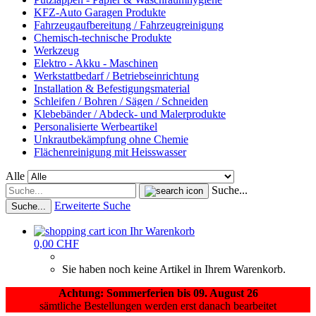
KFZ-Auto Garagen Produkte
Fahrzeugaufbereitung / Fahrzeugreinigung
Chemisch-technische Produkte
Werkzeug
Elektro - Akku - Maschinen
Werkstattbedarf / Betriebseinrichtung
Installation & Befestigungsmaterial
Schleifen / Bohren / Sägen / Schneiden
Klebebänder / Abdeck- und Malerprodukte
Personalisierte Werbeartikel
Unkrautbekämpfung ohne Chemie
Flächenreinigung mit Heisswasser
Alle
Suche...
Erweiterte Suche
Suche...
Ihr Warenkorb
0,00 CHF
Sie haben noch keine Artikel in Ihrem Warenkorb.
Achtung: Sommerferien bis 09. August 26
sämtliche Bestellungen werden erst danach bearbeitet