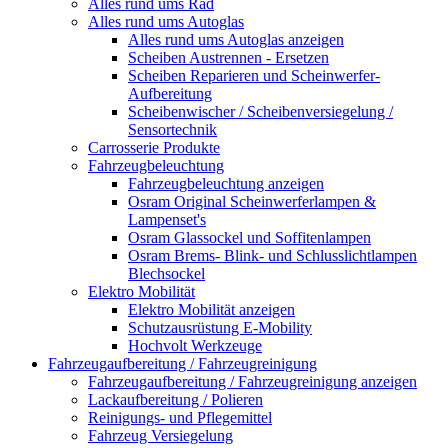
Alles rund ums Rad
Alles rund ums Autoglas
Alles rund ums Autoglas anzeigen
Scheiben Austrennen - Ersetzen
Scheiben Reparieren und Scheinwerfer-
Aufbereitung
Scheibenwischer / Scheibenversiegelung /
Sensortechnik
Carrosserie Produkte
Fahrzeugbeleuchtung
Fahrzeugbeleuchtung anzeigen
Osram Original Scheinwerferlampen &
Lampenset's
Osram Glassockel und Soffitenlampen
Osram Brems- Blink- und Schlusslichtlampen
Blechsockel
Elektro Mobilität
Elektro Mobilität anzeigen
Schutzausrüstung E-Mobility
Hochvolt Werkzeuge
Fahrzeugaufbereitung / Fahrzeugreinigung
Fahrzeugaufbereitung / Fahrzeugreinigung anzeigen
Lackaufbereitung / Polieren
Reinigungs- und Pflegemittel
Fahrzeug Versiegelung