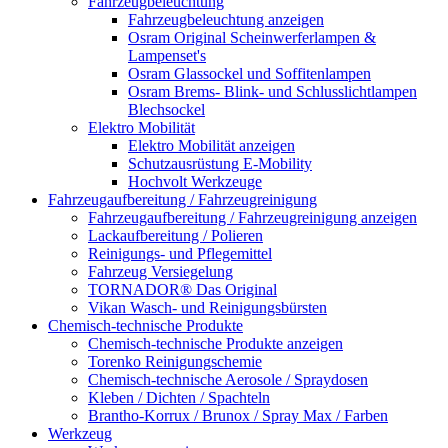
Fahrzeugbeleuchtung
Fahrzeugbeleuchtung anzeigen
Osram Original Scheinwerferlampen &
Lampenset's
Osram Glassockel und Soffitenlampen
Osram Brems- Blink- und Schlusslichtlampen
Blechsockel
Elektro Mobilität
Elektro Mobilität anzeigen
Schutzausrüstung E-Mobility
Hochvolt Werkzeuge
Fahrzeugaufbereitung / Fahrzeugreinigung
Fahrzeugaufbereitung / Fahrzeugreinigung anzeigen
Lackaufbereitung / Polieren
Reinigungs- und Pflegemittel
Fahrzeug Versiegelung
TORNADOR® Das Original
Vikan Wasch- und Reinigungsbürsten
Chemisch-technische Produkte
Chemisch-technische Produkte anzeigen
Torenko Reinigungschemie
Chemisch-technische Aerosole / Spraydosen
Kleben / Dichten / Spachteln
Brantho-Korrux / Brunox / Spray Max / Farben
Werkzeug