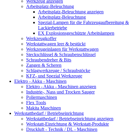
Werkzeug anzeigen
Arbeitsplatz-Beleuchtung
Arbeitsplatz-Beleuchtung anzeigen
Arbeitsplatz-Beleuchtung
Spezial-Lampen für die Fahrzeugaufbereitung &
Lackierbetriebe
EX Explosionsgeschützte Arbeitslampen
Werkzeugkoffer
Werkstattwagen leer & bestückt
Werkzeugeinlagen für Werkstattwagen
Steckschlüssel & Schraubenschlüssel
Schraubendreher & Bits
Zangen & Scheren
Schlagwerkzeuge / Schraubstöcke
KFZ- und Spezial Werkzeuge
Elektro - Akku - Maschinen
Elektro - Akku - Maschinen anzeigen
Industrie-, Nass und Trocken Sauger
Poliermaschinen
Flex Tools
Makita Maschinen
Werkstattbedarf / Betriebseinrichtung
Werkstattbedarf / Betriebseinrichtung anzeigen
Werkstatt-Einrichtung & Werkstatt-Produkte
Druckluft - Technik / DL - Maschinen