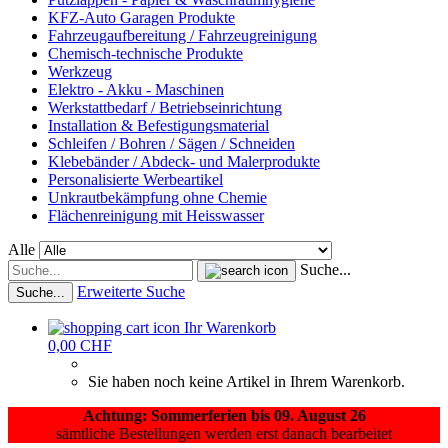
KFZ-Auto Garagen Produkte
Fahrzeugaufbereitung / Fahrzeugreinigung
Chemisch-technische Produkte
Werkzeug
Elektro - Akku - Maschinen
Werkstattbedarf / Betriebseinrichtung
Installation & Befestigungsmaterial
Schleifen / Bohren / Sägen / Schneiden
Klebebänder / Abdeck- und Malerprodukte
Personalisierte Werbeartikel
Unkrautbekämpfung ohne Chemie
Flächenreinigung mit Heisswasser
Alle
Suche...
Erweiterte Suche
Suche...
Ihr Warenkorb
0,00 CHF
Sie haben noch keine Artikel in Ihrem Warenkorb.
Achtung: Sommerferien bis 09. August 26
sämtliche Bestellungen werden erst danach bearbeitet