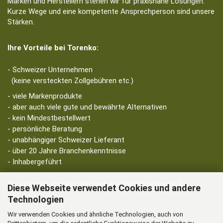
Marken und Herstellern stehen wir für praxisnahe Lösungen.
Kurze Wege und eine kompetente Ansprechperson sind unsere
Stärken.
Ihre Vorteile bei Torenko:
- Schweizer Unternehmen
(keine versteckten Zollgebühren etc.)
- viele Markenprodukte
- aber auch viele gute und bewährte Alternativen
- kein Mindestbestellwert
- persönliche Beratung
- unabhängiger Schweizer Lieferant
- über 20 Jahre Branchenkenntnisse
- Inhabergeführt
Torenko Ihr starker Partner für Werkstattbedarf
Diese Webseite verwendet Cookies und andere
Technologien
Wir verwenden Cookies und ähnliche Technologien, auch von