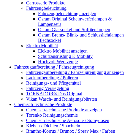
Carrosserie Produkte
Fahrzeugbeleuchtung
Fahrzeugbeleuchtung anzeigen
Osram Original Scheinwerferlampen &
Lampenset's
Osram Glassockel und Soffitenlampen
Osram Brems- Blink- und Schlusslichtlampen
Blechsockel
Elektro Mobilität
Elektro Mobilität anzeigen
Schutzausrüstung E-Mobility
Hochvolt Werkzeuge
Fahrzeugaufbereitung / Fahrzeugreinigung
Fahrzeugaufbereitung / Fahrzeugreinigung anzeigen
Lackaufbereitung / Polieren
Reinigungs- und Pflegemittel
Fahrzeug Versiegelung
TORNADOR® Das Original
Vikan Wasch- und Reinigungsbürsten
Chemisch-technische Produkte
Chemisch-technische Produkte anzeigen
Torenko Reinigungschemie
Chemisch-technische Aerosole / Spraydosen
Kleben / Dichten / Spachteln
Brantho-Korrux / Brunox / Spray Max / Farben