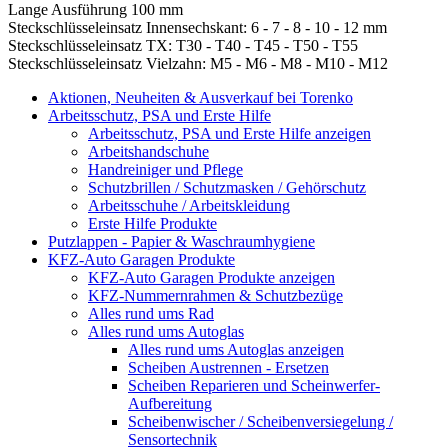
Lange Ausführung 100 mm
Steckschlüsseleinsatz Innensechskant: 6 - 7 - 8 - 10 - 12 mm
Steckschlüsseleinsatz TX: T30 - T40 - T45 - T50 - T55
Steckschlüsseleinsatz Vielzahn: M5 - M6 - M8 - M10 - M12
Aktionen, Neuheiten & Ausverkauf bei Torenko
Arbeitsschutz, PSA und Erste Hilfe
Arbeitsschutz, PSA und Erste Hilfe anzeigen
Arbeitshandschuhe
Handreiniger und Pflege
Schutzbrillen / Schutzmasken / Gehörschutz
Arbeitsschuhe / Arbeitskleidung
Erste Hilfe Produkte
Putzlappen - Papier & Waschraumhygiene
KFZ-Auto Garagen Produkte
KFZ-Auto Garagen Produkte anzeigen
KFZ-Nummernrahmen & Schutzbezüge
Alles rund ums Rad
Alles rund ums Autoglas
Alles rund ums Autoglas anzeigen
Scheiben Austrennen - Ersetzen
Scheiben Reparieren und Scheinwerfer-
Aufbereitung
Scheibenwischer / Scheibenversiegelung /
Sensortechnik