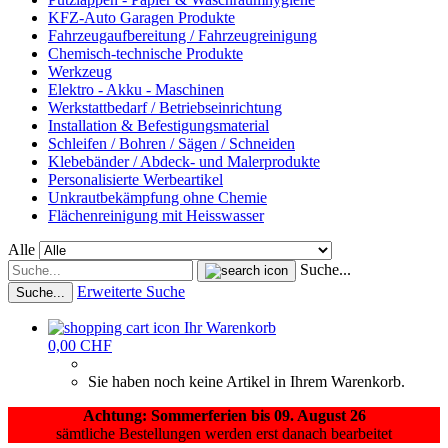
KFZ-Auto Garagen Produkte
Fahrzeugaufbereitung / Fahrzeugreinigung
Chemisch-technische Produkte
Werkzeug
Elektro - Akku - Maschinen
Werkstattbedarf / Betriebseinrichtung
Installation & Befestigungsmaterial
Schleifen / Bohren / Sägen / Schneiden
Klebebänder / Abdeck- und Malerprodukte
Personalisierte Werbeartikel
Unkrautbekämpfung ohne Chemie
Flächenreinigung mit Heisswasser
Alle
Suche...
Erweiterte Suche
Suche...
Ihr Warenkorb
0,00 CHF
Sie haben noch keine Artikel in Ihrem Warenkorb.
Achtung: Sommerferien bis 09. August 26
sämtliche Bestellungen werden erst danach bearbeitet