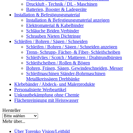
Druckluft - Technik / DL - Maschinen
Batterien, Booster & Ladegeräte
Installation & Befestigungsmaterial
Installation & Befestigungsmaterial anzeigen
Elektromaterial & Kabelbinder
Schläuche Briden Verbinder
Schrauben Nieten Dichtringe
Schleifen / Bohren / Sägen / Schneiden
Schleifen / Bohren / Sägen / Schneiden anzeigen
Trenn- Schrupp- Fächer- & Fiber- Schleifscheiben
Schleifvlies / Scotch / Mattieren / Drahtrundbürsten
Schleifscheiben / Rollen & Bögen
Bohren, Fräsen, Sägen, Gewindeschneiden, Messer
Schleifmaschinen Ständer-Bohrmaschinen
Metallkreissägen Drehbänke
Klebebänder / Abdeck- und Malerprodukte
Personalisierte Werbeartikel
Unkrautbekämpfung ohne Chemie
Flächenreinigung mit Heisswasser
Hersteller
Mehr über...
Über Torenko Vision/Leitbild