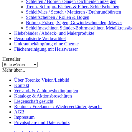
Schleifen / Bohren / Sägen / Schneiden anzeigen
Trenn- Schrupp- Fächer- & Fiber- Schleifscheiben
Schleifvlies / Scotch / Mattieren / Drahtrundbürsten
Schleifscheiben / Rollen & Bögen
Bohren, Fräsen, Sägen, Gewindeschneiden, Messer
Schleifmaschinen Ständer-Bohrmaschinen Metallkreiss
Klebebänder / Abdeck- und Malerprodukte
Personalisierte Werbeartikel
Unkrautbekämpfung ohne Chemie
Flächenreinigung mit Heisswasser
Hersteller
Mehr über...
Über Torenko Vision/Leitbild
Kontakt
Versand- & Zahlungsbedingungen
Kataloge & Aktionsbroschüren
Liegenschaft gesucht
Rentner / Freelancer / Wiederverkäufer gesucht
AGB
Impressum
Privatsphäre und Datenschutz