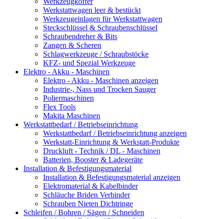
Werkzeugkoffer
Werkstattwagen leer & bestückt
Werkzeugeinlagen für Werkstattwagen
Steckschlüssel & Schraubenschlüssel
Schraubendreher & Bits
Zangen & Scheren
Schlagwerkzeuge / Schraubstöcke
KFZ- und Spezial Werkzeuge
Elektro - Akku - Maschinen
Elektro - Akku - Maschinen anzeigen
Industrie-, Nass und Trocken Sauger
Poliermaschinen
Flex Tools
Makita Maschinen
Werkstattbedarf / Betriebseinrichtung
Werkstattbedarf / Betriebseinrichtung anzeigen
Werkstatt-Einrichtung & Werkstatt-Produkte
Druckluft - Technik / DL - Maschinen
Batterien, Booster & Ladegeräte
Installation & Befestigungsmaterial
Installation & Befestigungsmaterial anzeigen
Elektromaterial & Kabelbinder
Schläuche Briden Verbinder
Schrauben Nieten Dichtringe
Schleifen / Bohren / Sägen / Schneiden