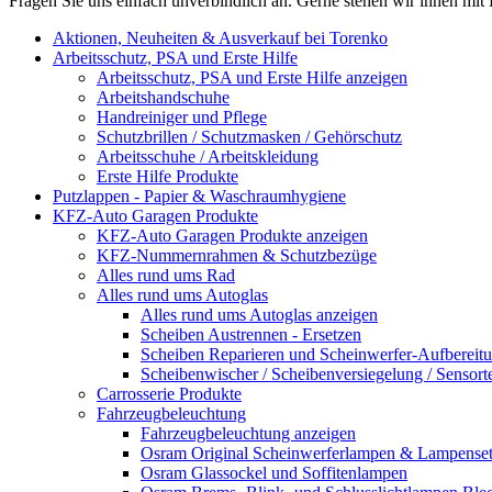
Fragen Sie uns einfach unverbindlich an. Gerne stehen wir ihnen mit 
Aktionen, Neuheiten & Ausverkauf bei Torenko
Arbeitsschutz, PSA und Erste Hilfe
Arbeitsschutz, PSA und Erste Hilfe anzeigen
Arbeitshandschuhe
Handreiniger und Pflege
Schutzbrillen / Schutzmasken / Gehörschutz
Arbeitsschuhe / Arbeitskleidung
Erste Hilfe Produkte
Putzlappen - Papier & Waschraumhygiene
KFZ-Auto Garagen Produkte
KFZ-Auto Garagen Produkte anzeigen
KFZ-Nummernrahmen & Schutzbezüge
Alles rund ums Rad
Alles rund ums Autoglas
Alles rund ums Autoglas anzeigen
Scheiben Austrennen - Ersetzen
Scheiben Reparieren und Scheinwerfer-Aufbereit
Scheibenwischer / Scheibenversiegelung / Sensort
Carrosserie Produkte
Fahrzeugbeleuchtung
Fahrzeugbeleuchtung anzeigen
Osram Original Scheinwerferlampen & Lampenset
Osram Glassockel und Soffitenlampen