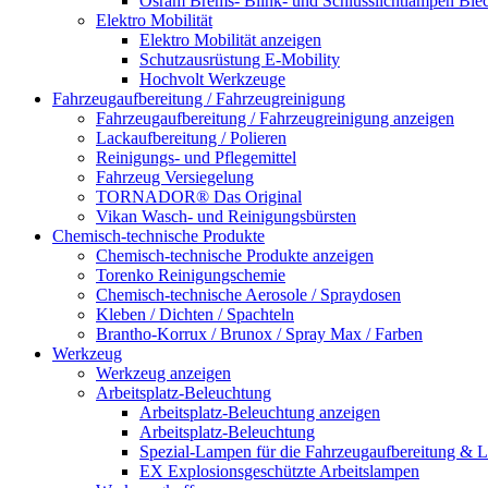
Osram Brems- Blink- und Schlusslichtlampen Ble
Elektro Mobilität
Elektro Mobilität anzeigen
Schutzausrüstung E-Mobility
Hochvolt Werkzeuge
Fahrzeugaufbereitung / Fahrzeugreinigung
Fahrzeugaufbereitung / Fahrzeugreinigung anzeigen
Lackaufbereitung / Polieren
Reinigungs- und Pflegemittel
Fahrzeug Versiegelung
TORNADOR® Das Original
Vikan Wasch- und Reinigungsbürsten
Chemisch-technische Produkte
Chemisch-technische Produkte anzeigen
Torenko Reinigungschemie
Chemisch-technische Aerosole / Spraydosen
Kleben / Dichten / Spachteln
Brantho-Korrux / Brunox / Spray Max / Farben
Werkzeug
Werkzeug anzeigen
Arbeitsplatz-Beleuchtung
Arbeitsplatz-Beleuchtung anzeigen
Arbeitsplatz-Beleuchtung
Spezial-Lampen für die Fahrzeugaufbereitung & L
EX Explosionsgeschützte Arbeitslampen