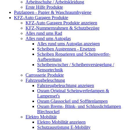
Arbeitsschuhe / Arbeitskleidung
Erste Hilfe Produkte
Putzlappen - Papier & Waschraumhygiene
KFZ-Auto Garagen Produkte
KFZ-Auto Garagen Produkte anzeigen
KFZ-Nummernrahmen & Schutzbezüge
Alles rund ums Rad
Alles rund ums Autoglas
Alles rund ums Autoglas anzeigen
Scheiben Austrennen - Ersetzen
Scheiben Reparieren und Scheinwerfer-
Aufbereitung
Scheibenwischer / Scheibenversiegelung /
Sensortechnik
Carrosserie Produkte
Fahrzeugbeleuchtung
Fahrzeugbeleuchtung anzeigen
Osram Original Scheinwerferlampen &
Lampenset's
Osram Glassockel und Soffitenlampen
Osram Brems- Blink- und Schlusslichtlampen
Blechsockel
Elektro Mobilität
Elektro Mobilität anzeigen
Schutzausrüstung E-Mobility