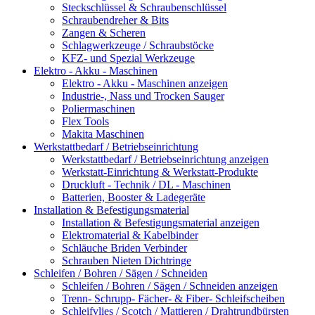
Steckschlüssel & Schraubenschlüssel
Schraubendreher & Bits
Zangen & Scheren
Schlagwerkzeuge / Schraubstöcke
KFZ- und Spezial Werkzeuge
Elektro - Akku - Maschinen
Elektro - Akku - Maschinen anzeigen
Industrie-, Nass und Trocken Sauger
Poliermaschinen
Flex Tools
Makita Maschinen
Werkstattbedarf / Betriebseinrichtung
Werkstattbedarf / Betriebseinrichtung anzeigen
Werkstatt-Einrichtung & Werkstatt-Produkte
Druckluft - Technik / DL - Maschinen
Batterien, Booster & Ladegeräte
Installation & Befestigungsmaterial
Installation & Befestigungsmaterial anzeigen
Elektromaterial & Kabelbinder
Schläuche Briden Verbinder
Schrauben Nieten Dichtringe
Schleifen / Bohren / Sägen / Schneiden
Schleifen / Bohren / Sägen / Schneiden anzeigen
Trenn- Schrupp- Fächer- & Fiber- Schleifscheiben
Schleifvlies / Scotch / Mattieren / Drahtrundbürsten