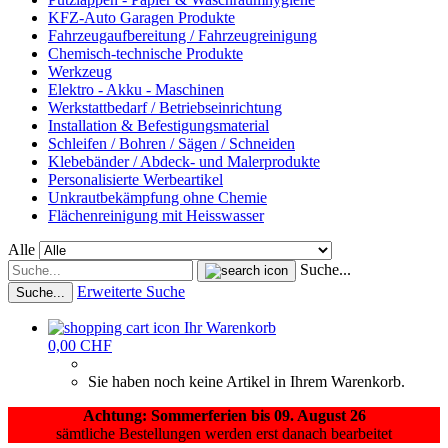
KFZ-Auto Garagen Produkte
Fahrzeugaufbereitung / Fahrzeugreinigung
Chemisch-technische Produkte
Werkzeug
Elektro - Akku - Maschinen
Werkstattbedarf / Betriebseinrichtung
Installation & Befestigungsmaterial
Schleifen / Bohren / Sägen / Schneiden
Klebebänder / Abdeck- und Malerprodukte
Personalisierte Werbeartikel
Unkrautbekämpfung ohne Chemie
Flächenreinigung mit Heisswasser
Alle
Suche...
Erweiterte Suche
Suche...
Ihr Warenkorb
0,00 CHF
Sie haben noch keine Artikel in Ihrem Warenkorb.
Achtung: Sommerferien bis 09. August 26
sämtliche Bestellungen werden erst danach bearbeitet