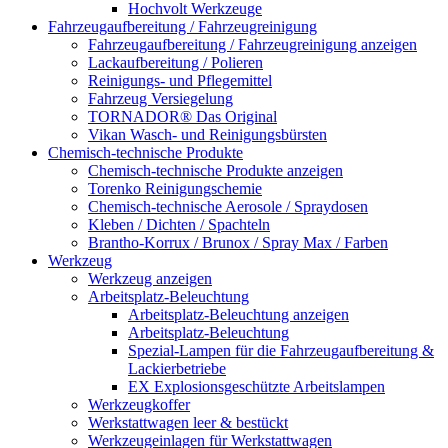
Hochvolt Werkzeuge
Fahrzeugaufbereitung / Fahrzeugreinigung
Fahrzeugaufbereitung / Fahrzeugreinigung anzeigen
Lackaufbereitung / Polieren
Reinigungs- und Pflegemittel
Fahrzeug Versiegelung
TORNADOR® Das Original
Vikan Wasch- und Reinigungsbürsten
Chemisch-technische Produkte
Chemisch-technische Produkte anzeigen
Torenko Reinigungschemie
Chemisch-technische Aerosole / Spraydosen
Kleben / Dichten / Spachteln
Brantho-Korrux / Brunox / Spray Max / Farben
Werkzeug
Werkzeug anzeigen
Arbeitsplatz-Beleuchtung
Arbeitsplatz-Beleuchtung anzeigen
Arbeitsplatz-Beleuchtung
Spezial-Lampen für die Fahrzeugaufbereitung &
Lackierbetriebe
EX Explosionsgeschützte Arbeitslampen
Werkzeugkoffer
Werkstattwagen leer & bestückt
Werkzeugeinlagen für Werkstattwagen