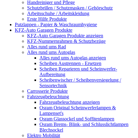
Handreiniger und Pflege
Schutzbrillen / Schutzmasken / Gehörschutz
Arbeitsschuhe / Arbeitskleidung
Erste Hilfe Produkte
Putzlappen - Papier & Waschraumhygiene
KFZ-Auto Garagen Produkte
KFZ-Auto Garagen Produkte anzeigen
KFZ-Nummernrahmen & Schutzbezüge
Alles rund ums Rad
Alles rund ums Autoglas
Alles rund ums Autoglas anzeigen
Scheiben Austrennen - Ersetzen
Scheiben Reparieren und Scheinwerfer-
Aufbereitung
Scheibenwischer / Scheibenversiegelung /
Sensortechnik
Carrosserie Produkte
Fahrzeugbeleuchtung
Fahrzeugbeleuchtung anzeigen
Osram Original Scheinwerferlampen &
Lampenset's
Osram Glassockel und Soffitenlampen
Osram Brems- Blink- und Schlusslichtlampen
Blechsockel
Elektro Mobilität