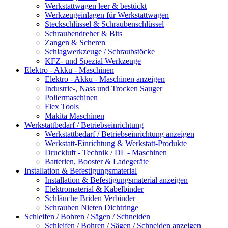
Werkstattwagen leer & bestückt
Werkzeugeinlagen für Werkstattwagen
Steckschlüssel & Schraubenschlüssel
Schraubendreher & Bits
Zangen & Scheren
Schlagwerkzeuge / Schraubstöcke
KFZ- und Spezial Werkzeuge
Elektro - Akku - Maschinen
Elektro - Akku - Maschinen anzeigen
Industrie-, Nass und Trocken Sauger
Poliermaschinen
Flex Tools
Makita Maschinen
Werkstattbedarf / Betriebseinrichtung
Werkstattbedarf / Betriebseinrichtung anzeigen
Werkstatt-Einrichtung & Werkstatt-Produkte
Druckluft - Technik / DL - Maschinen
Batterien, Booster & Ladegeräte
Installation & Befestigungsmaterial
Installation & Befestigungsmaterial anzeigen
Elektromaterial & Kabelbinder
Schläuche Briden Verbinder
Schrauben Nieten Dichtringe
Schleifen / Bohren / Sägen / Schneiden
Schleifen / Bohren / Sägen / Schneiden anzeigen