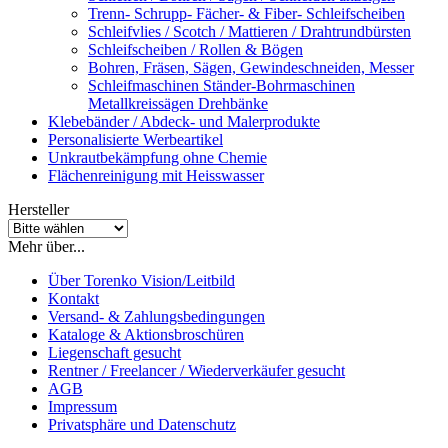
Trenn- Schrupp- Fächer- & Fiber- Schleifscheiben
Schleifvlies / Scotch / Mattieren / Drahtrundbürsten
Schleifscheiben / Rollen & Bögen
Bohren, Fräsen, Sägen, Gewindeschneiden, Messer
Schleifmaschinen Ständer-Bohrmaschinen
Metallkreissägen Drehbänke
Klebebänder / Abdeck- und Malerprodukte
Personalisierte Werbeartikel
Unkrautbekämpfung ohne Chemie
Flächenreinigung mit Heisswasser
Hersteller
Mehr über...
Über Torenko Vision/Leitbild
Kontakt
Versand- & Zahlungsbedingungen
Kataloge & Aktionsbroschüren
Liegenschaft gesucht
Rentner / Freelancer / Wiederverkäufer gesucht
AGB
Impressum
Privatsphäre und Datenschutz