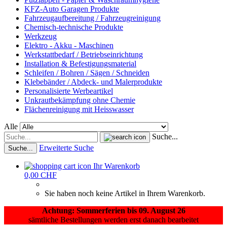
KFZ-Auto Garagen Produkte
Fahrzeugaufbereitung / Fahrzeugreinigung
Chemisch-technische Produkte
Werkzeug
Elektro - Akku - Maschinen
Werkstattbedarf / Betriebseinrichtung
Installation & Befestigungsmaterial
Schleifen / Bohren / Sägen / Schneiden
Klebebänder / Abdeck- und Malerprodukte
Personalisierte Werbeartikel
Unkrautbekämpfung ohne Chemie
Flächenreinigung mit Heisswasser
Alle
Suche...
Erweiterte Suche
Suche...
Ihr Warenkorb
0,00 CHF
Sie haben noch keine Artikel in Ihrem Warenkorb.
Achtung: Sommerferien bis 09. August 26
sämtliche Bestellungen werden erst danach bearbeitet