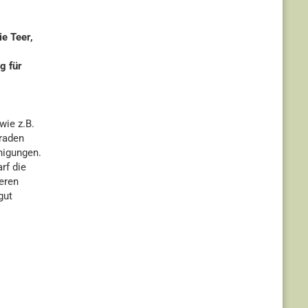
e Teer,
g für
wie z.B.
raden
nigungen.
rf die
eren
gut