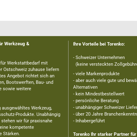
für Werkzeug &
Ihre Vorteile bei Torenko:
- Schweizer Unternehmen
 für Werkstattbedarf mit
(keine versteckten Zollgebühre
er Ostschweiz zuhause liefern
- viele Markenprodukte
tes Angebot richtet sich an
- aber auch viele gute und bewä
n, Bootswerften, Bau- und
Alternativen
e sowie weitere
- kein Mindestbestellwert
- persönliche Beratung
- unabhängiger Schweizer Liefe
ig ausgewähltes Werkzeug,
- über 20 Jahre Branchenkennt
sschutz-Produkte. Unabhängig
stehen wir für praxisnahe
- Inhabergeführt
 eine kompetente
e Stärken.
Torenko Ihr starker Partner für