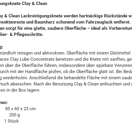
gungsknete Clay & Clean
ay & Clean Lackreinigungsknete werden hartnäckige Rückstände wi
 Insektenreste und Baumharz schonend vom Fahrzeuglack entfernt.
an sorgt für eine glatte, saubere Oberfläche – ideal als Vorbereitun
lier- & Pflegeschritte.
g:
ründlich reinigen und abtrocknen. Oberfläche mit einem Gleitmittel 
ces Clay Lube Concentrate benetzen und die Knete mit sanften, ge
 über die Oberfläche führen, insbesondere über spürbare Verunrei
rch mit der Handfläche prüfen, ob die Oberfläche glatt ist. Bei Beda
 wiederholen. Anschließend die behandelte Fläche mit einem saub
tuch abwischen. Nach der Benutzung Clay & Clean anfeuchten und 
en in der Box lagern.
nen:
5 x 60 x 23 cm
: 200 g
 1 Stück