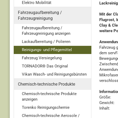
Elektro Mobilität
Lackreini
Fahrzeugaufbereitung /
Mit der Cl
Fahrzeugreinigung
Flugrost,
Clay & Cle
Fahrzeugaufbereitung /
weitere Po
Fahrzeugreinigung anzeigen
Lackaufbereitung / Polieren
Anwendun
Fahrzeug g
Reinigungs- und Pflegemittel
dem servFa
Fahrzeug Versiegelung
Bewegungen
Zwischendu
TORNADOR® Das Original
Anwendung
Vikan Wasch- und Reinigungsbürsten
Mikrofaser
verschloss
Chemisch-technische Produkte
Informatio
Chemisch-technische Produkte
Größe: 8
anzeigen
Gewicht
Torenko Reinigungschemie
Inhalt:
Chemisch-technische Aerosole /