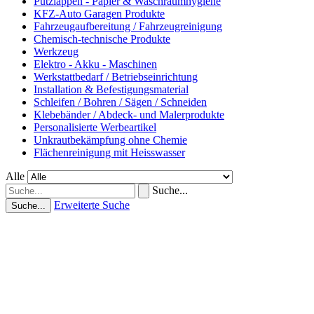
Putzlappen - Papier & Waschraumhygiene
KFZ-Auto Garagen Produkte
Fahrzeugaufbereitung / Fahrzeugreinigung
Chemisch-technische Produkte
Werkzeug
Elektro - Akku - Maschinen
Werkstattbedarf / Betriebseinrichtung
Installation & Befestigungsmaterial
Schleifen / Bohren / Sägen / Schneiden
Klebebänder / Abdeck- und Malerprodukte
Personalisierte Werbeartikel
Unkrautbekämpfung ohne Chemie
Flächenreinigung mit Heisswasser
Alle
Suche...
Erweiterte Suche
Suche...