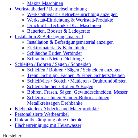
Makita Maschinen
Werkstattbedarf / Betriebseinrichtung
Werkstattbedarf / Betriebseinrichtung anzeigen
Werkstatt-Einrichtung & Werkstatt-Produkte
Druckluft - Technik / DL - Maschinen
Batterien, Booster & Ladegeräte
Installation & Befestigungsmaterial
Installation & Befestigungsmaterial anzeigen
Elektromaterial & Kabelbinder
Schläuche Briden Verbinder
Schrauben Nieten Dichtringe
Schleifen / Bohren / Sägen / Schneiden
Schleifen / Bohren / Sägen / Schneiden anzeigen
Trenn- Schrupp- Fächer- & Fiber- Schleifscheiben
Schleifvlies / Scotch / Mattieren / Drahtrundbürsten
Schleifscheiben / Rollen & Bögen
Bohren, Fräsen, Sägen, Gewindeschneiden, Messer
Schleifmaschinen Ständer-Bohrmaschinen
Metallkreissägen Drehbänke
Klebebänder / Abdeck- und Malerprodukte
Personalisierte Werbeartikel
Unkrautbekämpfung ohne Chemie
Flächenreinigung mit Heisswasser
Hersteller