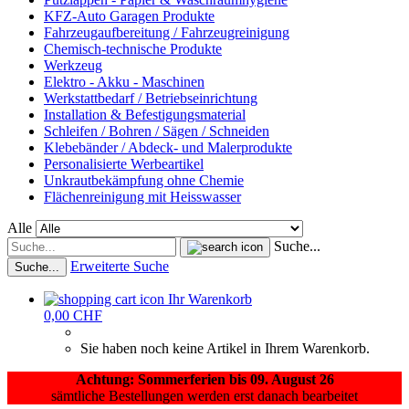
KFZ-Auto Garagen Produkte
Fahrzeugaufbereitung / Fahrzeugreinigung
Chemisch-technische Produkte
Werkzeug
Elektro - Akku - Maschinen
Werkstattbedarf / Betriebseinrichtung
Installation & Befestigungsmaterial
Schleifen / Bohren / Sägen / Schneiden
Klebebänder / Abdeck- und Malerprodukte
Personalisierte Werbeartikel
Unkrautbekämpfung ohne Chemie
Flächenreinigung mit Heisswasser
Alle
Suche...
Erweiterte Suche
Suche...
Ihr Warenkorb
0,00 CHF
Sie haben noch keine Artikel in Ihrem Warenkorb.
Achtung: Sommerferien bis 09. August 26
sämtliche Bestellungen werden erst danach bearbeitet