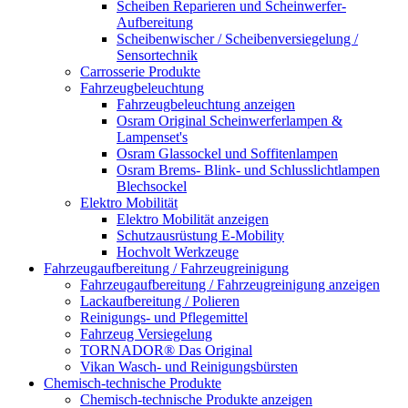
Scheiben Reparieren und Scheinwerfer-
Aufbereitung
Scheibenwischer / Scheibenversiegelung /
Sensortechnik
Carrosserie Produkte
Fahrzeugbeleuchtung
Fahrzeugbeleuchtung anzeigen
Osram Original Scheinwerferlampen &
Lampenset's
Osram Glassockel und Soffitenlampen
Osram Brems- Blink- und Schlusslichtlampen
Blechsockel
Elektro Mobilität
Elektro Mobilität anzeigen
Schutzausrüstung E-Mobility
Hochvolt Werkzeuge
Fahrzeugaufbereitung / Fahrzeugreinigung
Fahrzeugaufbereitung / Fahrzeugreinigung anzeigen
Lackaufbereitung / Polieren
Reinigungs- und Pflegemittel
Fahrzeug Versiegelung
TORNADOR® Das Original
Vikan Wasch- und Reinigungsbürsten
Chemisch-technische Produkte
Chemisch-technische Produkte anzeigen