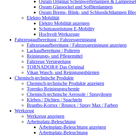
Osram Original Scheinwerferlampen & Lampenset
Osram Glassockel und Soffitenlampen
Osram Brems- Blink- und Schlusslichtlampen Ble
Elektro Mobilität
Elektro Mobilität anzeigen
Schutzausrüstung E-Mobility
Hochvolt Werkzeuge
Fahrzeugaufbereitung / Fahrzeugreinigung
Fahrzeugaufbereitung / Fahrzeugreinigung anzeigen
Lackaufbereitung / Polieren
Reinigungs- und Pflegemittel
Fahrzeug Versiegelung
TORNADOR® Das Original
Vikan Wasch- und Reinigungsbürsten
Chemisch-technische Produkte
Chemisch-technische Produkte anzeigen
Torenko Reinigungschemie
Chemisch-technische Aerosole / Spraydosen
Kleben / Dichten / Spachteln
Brantho-Korrux / Brunox / Spray Max / Farben
Werkzeug
Werkzeug anzeigen
Arbeitsplatz-Beleuchtung
Arbeitsplatz-Beleuchtung anzeigen
Arbeitsplatz-Beleuchtung