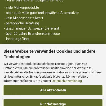
(keine versteckten Zollgebühren etc.)
- viele Markenprodukte
- aber auch viele gute und bewährte Alternativen
- kein Mindestbestellwert
- persönliche Beratung
- unabhängiger Schweizer Lieferant
- über 20 Jahre Branchenkenntnisse
- Inhabergeführt
Torenko Ihr starker Partner für Werkstattbedarf
Diese Webseite verwendet Cookies und andere
Technologien
Wir verwenden Cookies und ähnliche Technologien, auch von
Drittanbietern, um die ordentliche Funktionsweise der Website zu
gewährleisten, die Nutzung unseres Angebotes zu analysieren und Ihnen
Für Fragen und Auskünfte stehen wir Ihnen gerne zur Verfügung.
ein bestmögliches Einkaufserlebnis bieten zu können. Weitere
Informationen finden Sie in unserer
Datenschutzerklärung
.
+41 76 824 77 75
Alle Akzeptieren
WhatsApp
info@torenko.ch
Nur Notwendige