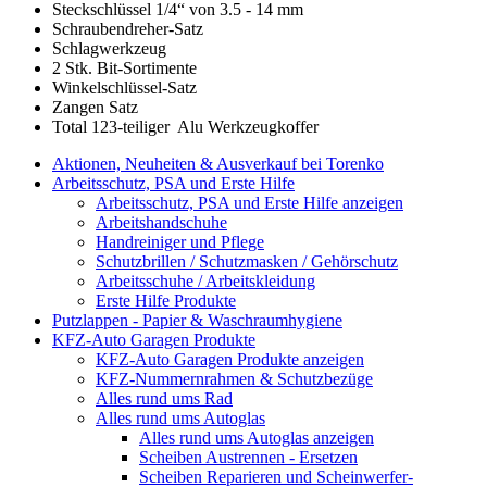
Steckschlüssel 1/4“ von 3.5 - 14 mm
Schraubendreher-Satz
Schlagwerkzeug
2 Stk. Bit-Sortimente
Winkelschlüssel-Satz
Zangen Satz
Total 123-teiliger Alu Werkzeugkoffer
Aktionen, Neuheiten & Ausverkauf bei Torenko
Arbeitsschutz, PSA und Erste Hilfe
Arbeitsschutz, PSA und Erste Hilfe anzeigen
Arbeitshandschuhe
Handreiniger und Pflege
Schutzbrillen / Schutzmasken / Gehörschutz
Arbeitsschuhe / Arbeitskleidung
Erste Hilfe Produkte
Putzlappen - Papier & Waschraumhygiene
KFZ-Auto Garagen Produkte
KFZ-Auto Garagen Produkte anzeigen
KFZ-Nummernrahmen & Schutzbezüge
Alles rund ums Rad
Alles rund ums Autoglas
Alles rund ums Autoglas anzeigen
Scheiben Austrennen - Ersetzen
Scheiben Reparieren und Scheinwerfer-