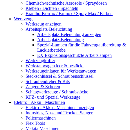
Chemisch-technische Aerosole / Spraydosen
Kleben / Dichten / Spachteln
Brantho-Korrux / Brunox / Spray Max / Farben
Werkzeug
Werkzeug anzeigen
Arbeitsplatz-Beleuchtung
Arbeitsplatz-Beleuchtung anzeigen
Arbeitsplatz-Beleuchtung
Spezial-Lampen für die Fahrzeugaufbereitung &
Lackierbetriebe
EX Explosionsgeschützte Arbeitslampen
Werkzeugkoffer
Werkstattwagen leer & bestückt
Werkzeugeinlagen für Werkstattwagen
Steckschlüssel & Schraubenschlüssel
Schraubendreher & Bits
Zangen & Scheren
Schlagwerkzeuge / Schraubstöcke
KFZ- und Spezial Werkzeuge
Elektro - Akku - Maschinen
Elektro - Akku - Maschinen anzeigen
Industrie-, Nass und Trocken Sauger
Poliermaschinen
Flex Tools
Makita Maschinen