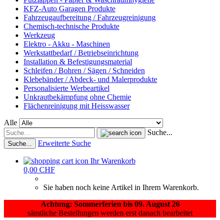
KFZ-Auto Garagen Produkte
Fahrzeugaufbereitung / Fahrzeugreinigung
Chemisch-technische Produkte
Werkzeug
Elektro - Akku - Maschinen
Werkstattbedarf / Betriebseinrichtung
Installation & Befestigungsmaterial
Schleifen / Bohren / Sägen / Schneiden
Klebebänder / Abdeck- und Malerprodukte
Personalisierte Werbeartikel
Unkrautbekämpfung ohne Chemie
Flächenreinigung mit Heisswasser
Alle
Suche...
Erweiterte Suche
Suche...
Ihr Warenkorb
0,00 CHF
Sie haben noch keine Artikel in Ihrem Warenkorb.
Achtung: Sommerferien bis 09. August 26
sämtliche Bestellungen werden erst danach bearbeitet