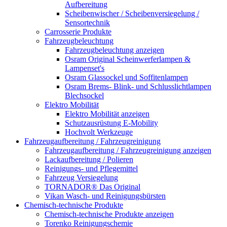
Aufbereitung
Scheibenwischer / Scheibenversiegelung /
Sensortechnik
Carrosserie Produkte
Fahrzeugbeleuchtung
Fahrzeugbeleuchtung anzeigen
Osram Original Scheinwerferlampen &
Lampenset's
Osram Glassockel und Soffitenlampen
Osram Brems- Blink- und Schlusslichtlampen
Blechsockel
Elektro Mobilität
Elektro Mobilität anzeigen
Schutzausrüstung E-Mobility
Hochvolt Werkzeuge
Fahrzeugaufbereitung / Fahrzeugreinigung
Fahrzeugaufbereitung / Fahrzeugreinigung anzeigen
Lackaufbereitung / Polieren
Reinigungs- und Pflegemittel
Fahrzeug Versiegelung
TORNADOR® Das Original
Vikan Wasch- und Reinigungsbürsten
Chemisch-technische Produkte
Chemisch-technische Produkte anzeigen
Torenko Reinigungschemie