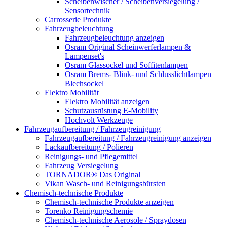
Scheibenwischer / Scheibenversiegelung /
Sensortechnik
Carrosserie Produkte
Fahrzeugbeleuchtung
Fahrzeugbeleuchtung anzeigen
Osram Original Scheinwerferlampen &
Lampenset's
Osram Glassockel und Soffitenlampen
Osram Brems- Blink- und Schlusslichtlampen
Blechsockel
Elektro Mobilität
Elektro Mobilität anzeigen
Schutzausrüstung E-Mobility
Hochvolt Werkzeuge
Fahrzeugaufbereitung / Fahrzeugreinigung
Fahrzeugaufbereitung / Fahrzeugreinigung anzeigen
Lackaufbereitung / Polieren
Reinigungs- und Pflegemittel
Fahrzeug Versiegelung
TORNADOR® Das Original
Vikan Wasch- und Reinigungsbürsten
Chemisch-technische Produkte
Chemisch-technische Produkte anzeigen
Torenko Reinigungschemie
Chemisch-technische Aerosole / Spraydosen