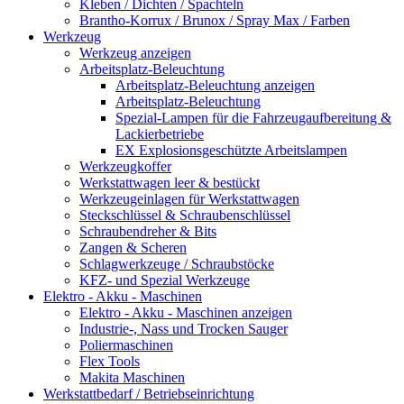
Kleben / Dichten / Spachteln
Brantho-Korrux / Brunox / Spray Max / Farben
Werkzeug
Werkzeug anzeigen
Arbeitsplatz-Beleuchtung
Arbeitsplatz-Beleuchtung anzeigen
Arbeitsplatz-Beleuchtung
Spezial-Lampen für die Fahrzeugaufbereitung &
Lackierbetriebe
EX Explosionsgeschützte Arbeitslampen
Werkzeugkoffer
Werkstattwagen leer & bestückt
Werkzeugeinlagen für Werkstattwagen
Steckschlüssel & Schraubenschlüssel
Schraubendreher & Bits
Zangen & Scheren
Schlagwerkzeuge / Schraubstöcke
KFZ- und Spezial Werkzeuge
Elektro - Akku - Maschinen
Elektro - Akku - Maschinen anzeigen
Industrie-, Nass und Trocken Sauger
Poliermaschinen
Flex Tools
Makita Maschinen
Werkstattbedarf / Betriebseinrichtung