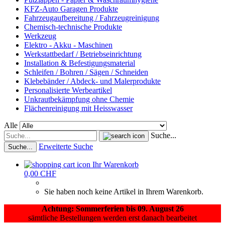
KFZ-Auto Garagen Produkte
Fahrzeugaufbereitung / Fahrzeugreinigung
Chemisch-technische Produkte
Werkzeug
Elektro - Akku - Maschinen
Werkstattbedarf / Betriebseinrichtung
Installation & Befestigungsmaterial
Schleifen / Bohren / Sägen / Schneiden
Klebebänder / Abdeck- und Malerprodukte
Personalisierte Werbeartikel
Unkrautbekämpfung ohne Chemie
Flächenreinigung mit Heisswasser
Alle
Suche...
Erweiterte Suche
Suche...
Ihr Warenkorb
0,00 CHF
Sie haben noch keine Artikel in Ihrem Warenkorb.
Achtung: Sommerferien bis 09. August 26
sämtliche Bestellungen werden erst danach bearbeitet