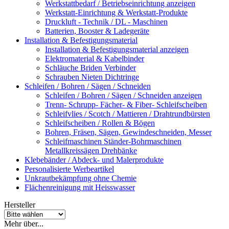
Werkstattbedarf / Betriebseinrichtung anzeigen
Werkstatt-Einrichtung & Werkstatt-Produkte
Druckluft - Technik / DL - Maschinen
Batterien, Booster & Ladegeräte
Installation & Befestigungsmaterial
Installation & Befestigungsmaterial anzeigen
Elektromaterial & Kabelbinder
Schläuche Briden Verbinder
Schrauben Nieten Dichtringe
Schleifen / Bohren / Sägen / Schneiden
Schleifen / Bohren / Sägen / Schneiden anzeigen
Trenn- Schrupp- Fächer- & Fiber- Schleifscheiben
Schleifvlies / Scotch / Mattieren / Drahtrundbürsten
Schleifscheiben / Rollen & Bögen
Bohren, Fräsen, Sägen, Gewindeschneiden, Messer
Schleifmaschinen Ständer-Bohrmaschinen
Metallkreissägen Drehbänke
Klebebänder / Abdeck- und Malerprodukte
Personalisierte Werbeartikel
Unkrautbekämpfung ohne Chemie
Flächenreinigung mit Heisswasser
Hersteller
Mehr über...