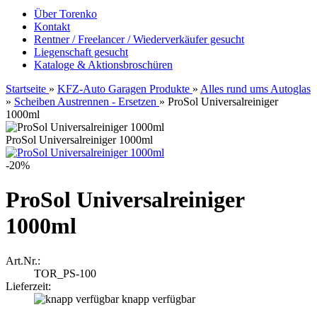
Über Torenko
Kontakt
Rentner / Freelancer / Wiederverkäufer gesucht
Liegenschaft gesucht
Kataloge & Aktionsbroschüren
Startseite
»
KFZ-Auto Garagen Produkte
»
Alles rund ums Autoglas
»
Scheiben Austrennen - Ersetzen
»
ProSol Universalreiniger
1000ml
ProSol Universalreiniger 1000ml
-20%
ProSol Universalreiniger
1000ml
Art.Nr.:
TOR_PS-100
Lieferzeit:
knapp verfügbar