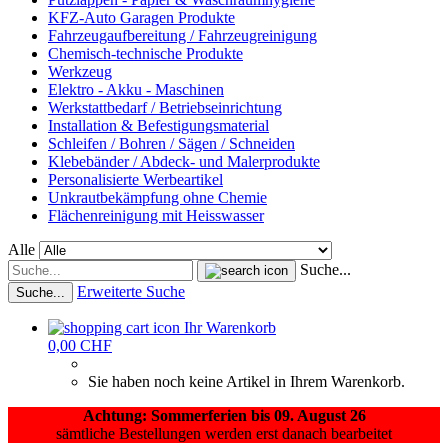
KFZ-Auto Garagen Produkte
Fahrzeugaufbereitung / Fahrzeugreinigung
Chemisch-technische Produkte
Werkzeug
Elektro - Akku - Maschinen
Werkstattbedarf / Betriebseinrichtung
Installation & Befestigungsmaterial
Schleifen / Bohren / Sägen / Schneiden
Klebebänder / Abdeck- und Malerprodukte
Personalisierte Werbeartikel
Unkrautbekämpfung ohne Chemie
Flächenreinigung mit Heisswasser
Alle
Suche...
Erweiterte Suche
Suche...
Ihr Warenkorb
0,00 CHF
Sie haben noch keine Artikel in Ihrem Warenkorb.
Achtung: Sommerferien bis 09. August 26
sämtliche Bestellungen werden erst danach bearbeitet