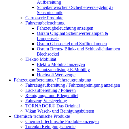
Aufbereitung
Scheibenwischer / Scheibenversiegelung /
Sensortechnik
Carrosserie Produkte
Fahrzeugbeleuchtung
Fahrzeugbeleuchtung anzeigen
Osram Original Scheinwerferlampen &
Lampenset's
Osram Glassockel und Soffitenlampen
Osram Brems- Blink- und Schlusslichtlampen
Blechsockel
Elektro Mobilität
Elektro Mobilität anzeigen
Schutzausrüstung E-Mobility
Hochvolt Werkzeuge
Fahrzeugaufbereitung / Fahrzeugreinigung
Fahrzeugaufbereitung / Fahrzeugreinigung anzeigen
Lackaufbereitung / Polieren
Reinigungs- und Pflegemittel
Fahrzeug Versiegelung
TORNADOR® Das Original
Vikan Wasch- und Reinigungsbürsten
Chemisch-technische Produkte
Chemisch-technische Produkte anzeigen
Torenko Reinigungschemie