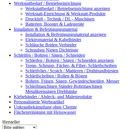
Werkstattbedarf / Betriebseinrichtung
Werkstattbedarf / Betriebseinrichtung anzeigen
Werkstatt-Einrichtung & Werkstatt-Produkte
Druckluft - Technik / DL - Maschinen
Batterien, Booster & Ladegeräte
Installation & Befestigungsmaterial
Installation & Befestigungsmaterial anzeigen
Elektromaterial & Kabelbinder
Schläuche Briden Verbinder
Schrauben Nieten Dichtringe
Schleifen / Bohren / Sägen / Schneiden
Schleifen / Bohren / Sägen / Schneiden anzeigen
Trenn- Schrupp- Fächer- & Fiber- Schleifscheiben
Schleifvlies / Scotch / Mattieren / Drahtrundbürsten
Schleifscheiben / Rollen & Bögen
Bohren, Fräsen, Sägen, Gewindeschneiden, Messer
Schleifmaschinen Ständer-Bohrmaschinen
Metallkreissägen Drehbänke
Klebebänder / Abdeck- und Malerprodukte
Personalisierte Werbeartikel
Unkrautbekämpfung ohne Chemie
Flächenreinigung mit Heisswasser
Hersteller