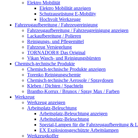
Elektro Mobilität
Elektro Mobilität anzeigen
Schutzausrüstung E-Mobility
Hochvolt Werkzeuge
Fahrzeugaufbereitung / Fahrzeugreinigung
Fahrzeugaufbereitung / Fahrzeugreinigung anzeigen
Lackaufbereitung / Polieren
Reinigungs- und Pflegemittel
Fahrzeug Versiegelung
TORNADOR® Das Original
Vikan Wasch- und Reinigungsbürsten
Chemisch-technische Produkte
Chemisch-technische Produkte anzeigen
Torenko Reinigungschemie
Chemisch-technische Aerosole / Spraydosen
Kleben / Dichten / Spachteln
Brantho-Korrux / Brunox / Spray Max / Farben
Werkzeug
Werkzeug anzeigen
Arbeitsplatz-Beleuchtung
Arbeitsplatz-Beleuchtung anzeigen
Arbeitsplatz-Beleuchtung
Spezial-Lampen für die Fahrzeugaufbereitung & L
EX Explosionsgeschützte Arbeitslampen
Werkzeugkoffer