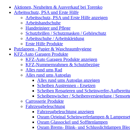
Aktionen, Neuheiten & Ausverkauf bei Torenko
Arbeitsschutz, PSA und Erste Hilfe
Arbeitsschutz, PSA und Erste Hilfe anzeigen
Arbeitshandschuhe
Handreiniger und Pflege
Schutzbrillen / Schutzmasken / Gehörschutz
Arbeitsschuhe / Arbeitskleidung
Erste Hilfe Produkte
Putzlappen - Papier & Waschraumhygiene
KFZ-Auto Garagen Produkte
KFZ-Auto Garagen Produkte anzeigen
KFZ-Nummernrahmen & Schutzbezüge
Alles rund ums Rad
Alles rund ums Autoglas
Alles rund ums Autoglas anzeigen
Scheiben Austrennen - Ersetzen
Scheiben Reparieren und Scheinwerfer-Aufbereit
Scheibenwischer / Scheibenversiegelung / Sensort
Carrosserie Produkte
Fahrzeugbeleuchtung
Fahrzeugbeleuchtung anzeigen
Osram Original Scheinwerferlampen & Lampenset
Osram Glassockel und Soffitenlampen
Osram Brems- Blink- und Schlusslichtlampen Ble