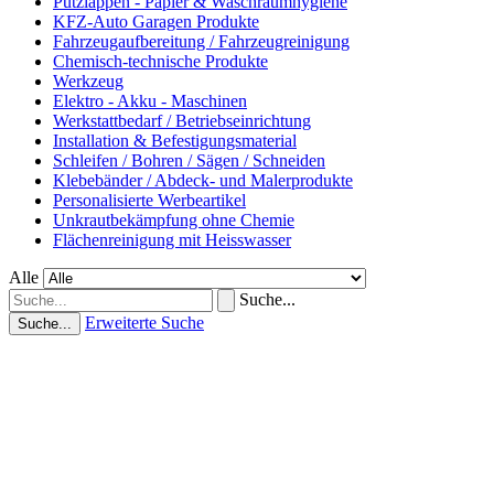
Putzlappen - Papier & Waschraumhygiene
KFZ-Auto Garagen Produkte
Fahrzeugaufbereitung / Fahrzeugreinigung
Chemisch-technische Produkte
Werkzeug
Elektro - Akku - Maschinen
Werkstattbedarf / Betriebseinrichtung
Installation & Befestigungsmaterial
Schleifen / Bohren / Sägen / Schneiden
Klebebänder / Abdeck- und Malerprodukte
Personalisierte Werbeartikel
Unkrautbekämpfung ohne Chemie
Flächenreinigung mit Heisswasser
Alle
Suche...
Erweiterte Suche
Suche...