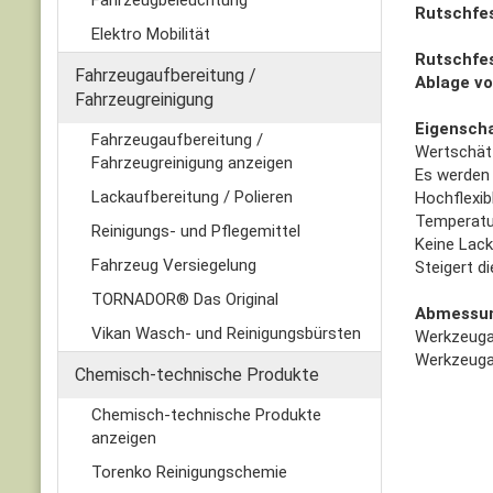
Fahrzeugbeleuchtung
Rutschfes
Elektro Mobilität
Rutschfes
Fahrzeugaufbereitung /
Ablage vo
Fahrzeugreinigung
Eigenscha
Fahrzeugaufbereitung /
Wertschät
Fahrzeugreinigung anzeigen
Es werden 
Lackaufbereitung / Polieren
Hochflexibl
Temperatur
Reinigungs- und Pflegemittel
Keine Lac
Fahrzeug Versiegelung
Steigert d
TORNADOR® Das Original
Abmessu
Vikan Wasch- und Reinigungsbürsten
Werkzeugab
Werkzeuga
Chemisch-technische Produkte
Chemisch-technische Produkte
anzeigen
Torenko Reinigungschemie