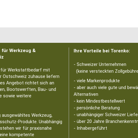
p für Werkzeug &
Ihre Vorteile bei Torenko:
iz
- Schweizer Unternehmen
 für Werkstattbedarf mit
(keine versteckten Zollgebühre
er Ostschweiz zuhause liefern
- viele Markenprodukte
tes Angebot richtet sich an
- aber auch viele gute und bew
en, Bootswerften, Bau- und
Alternativen
e sowie weitere
- kein Mindestbestellwert
- persönliche Beratung
- unabhängiger Schweizer Liefe
ig ausgewähltes Werkzeug,
- über 20 Jahre Branchenkennt
tsschutz-Produkte. Unabhängig
stehen wir für praxisnahe
- Inhabergeführt
 eine kompetente