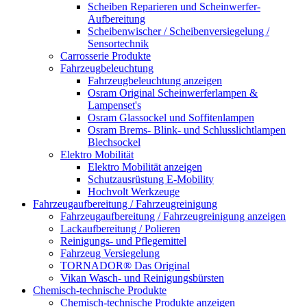
Scheiben Reparieren und Scheinwerfer-
Aufbereitung
Scheibenwischer / Scheibenversiegelung /
Sensortechnik
Carrosserie Produkte
Fahrzeugbeleuchtung
Fahrzeugbeleuchtung anzeigen
Osram Original Scheinwerferlampen &
Lampenset's
Osram Glassockel und Soffitenlampen
Osram Brems- Blink- und Schlusslichtlampen
Blechsockel
Elektro Mobilität
Elektro Mobilität anzeigen
Schutzausrüstung E-Mobility
Hochvolt Werkzeuge
Fahrzeugaufbereitung / Fahrzeugreinigung
Fahrzeugaufbereitung / Fahrzeugreinigung anzeigen
Lackaufbereitung / Polieren
Reinigungs- und Pflegemittel
Fahrzeug Versiegelung
TORNADOR® Das Original
Vikan Wasch- und Reinigungsbürsten
Chemisch-technische Produkte
Chemisch-technische Produkte anzeigen