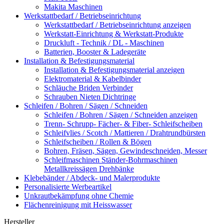
Makita Maschinen
Werkstattbedarf / Betriebseinrichtung
Werkstattbedarf / Betriebseinrichtung anzeigen
Werkstatt-Einrichtung & Werkstatt-Produkte
Druckluft - Technik / DL - Maschinen
Batterien, Booster & Ladegeräte
Installation & Befestigungsmaterial
Installation & Befestigungsmaterial anzeigen
Elektromaterial & Kabelbinder
Schläuche Briden Verbinder
Schrauben Nieten Dichtringe
Schleifen / Bohren / Sägen / Schneiden
Schleifen / Bohren / Sägen / Schneiden anzeigen
Trenn- Schrupp- Fächer- & Fiber- Schleifscheiben
Schleifvlies / Scotch / Mattieren / Drahtrundbürsten
Schleifscheiben / Rollen & Bögen
Bohren, Fräsen, Sägen, Gewindeschneiden, Messer
Schleifmaschinen Ständer-Bohrmaschinen
Metallkreissägen Drehbänke
Klebebänder / Abdeck- und Malerprodukte
Personalisierte Werbeartikel
Unkrautbekämpfung ohne Chemie
Flächenreinigung mit Heisswasser
Hersteller