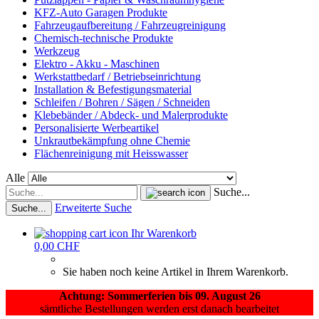
KFZ-Auto Garagen Produkte
Fahrzeugaufbereitung / Fahrzeugreinigung
Chemisch-technische Produkte
Werkzeug
Elektro - Akku - Maschinen
Werkstattbedarf / Betriebseinrichtung
Installation & Befestigungsmaterial
Schleifen / Bohren / Sägen / Schneiden
Klebebänder / Abdeck- und Malerprodukte
Personalisierte Werbeartikel
Unkrautbekämpfung ohne Chemie
Flächenreinigung mit Heisswasser
Alle
Suche...
Erweiterte Suche
Suche...
Ihr Warenkorb
0,00 CHF
Sie haben noch keine Artikel in Ihrem Warenkorb.
Achtung: Sommerferien bis 09. August 26
sämtliche Bestellungen werden erst danach bearbeitet