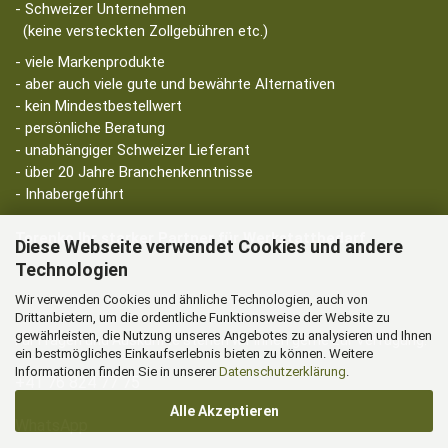
- Schweizer Unternehmen
(keine versteckten Zollgebühren etc.)
- viele Markenprodukte
- aber auch viele gute und bewährte Alternativen
- kein Mindestbestellwert
- persönliche Beratung
- unabhängiger Schweizer Lieferant
- über 20 Jahre Branchenkenntnisse
- Inhabergeführt
Torenko Ihr starker Partner für Werkstattbedarf
Diese Webseite verwendet Cookies und andere
Technologien
Wir verwenden Cookies und ähnliche Technologien, auch von
Drittanbietern, um die ordentliche Funktionsweise der Website zu
gewährleisten, die Nutzung unseres Angebotes zu analysieren und Ihnen
Für Fragen und Auskünfte stehen wir Ihnen gerne zur Verfügung.
ein bestmögliches Einkaufserlebnis bieten zu können. Weitere
Informationen finden Sie in unserer
Datenschutzerklärung
.
+41 76 824 77 75
Alle Akzeptieren
WhatsApp