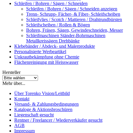
Schleifen / Bohren / Sägen / Schneiden
Schleifen / Bohren / Sägen / Schneiden anzeigen
Trenn- Schrupp- Fächer- & Fiber- Schleifscheiben
Schleifvlies / Scotch / Mattieren / Drahtrundbürsten
Schleifscheiben / Rollen & Bögen
Bohren, Fräsen, Sägen, Gewindeschneiden, Messer
Schleifmaschinen Ständer-Bohrmaschinen
Metallkreissägen Drehbänke
Klebebänder / Abdeck- und Malerprodukte
Personalisierte Werbeartikel
Unkrautbekämpfung ohne Chemie
Flächenreinigung mit Heisswasser
Hersteller
Mehr über...
Über Torenko Vision/Leitbild
Kontakt
Versand- & Zahlungsbedingungen
Kataloge & Aktionsbroschüren
Liegenschaft gesucht
Rentner / Freelancer / Wiederverkäufer gesucht
AGB
Impressum