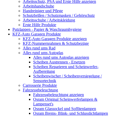
Arbeitsschutz, PSA und Erste Hilfe anzeigen
Arbeitshandschuhe
Handreiniger und Pflege
Schutzbrillen / Schutzmasken / Gehörschutz
Arbeitsschuhe / Arbeitskleidung
Erste Hilfe Produkte
Putzlappen - Papier & Waschraumhygiene
KFZ-Auto Garagen Produkte
KFZ-Auto Garagen Produkte anzeigen
KFZ-Nummernrahmen & Schutzbezüge
Alles rund ums Rad
Alles rund ums Autoglas
Alles rund ums Autoglas anzeigen
Scheiben Austrennen - Ersetzen
Scheiben Reparieren und Scheinwerfer-
Aufbereitung
Scheibenwischer / Scheibenversiegelung /
Sensortechnik
Carrosserie Produkte
Fahrzeugbeleuchtung
Fahrzeugbeleuchtung anzeigen
Osram Original Scheinwerferlampen &
Lampenset's
Osram Glassockel und Soffitenlampen
Osram Brems- Blink- und Schlusslichtlampen