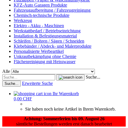
KFZ-Auto Garagen Produkte
Fahrzeugaufbereitung / Fahrzeugreinigung
Chemisch-technische Produkte
Werkzeug
Elektro - Akku - Maschinen
Werkstattbedarf / Betriebseinrichtung
Installation & Befestigungsmaterial
Schleifen / Bohren / Sägen / Schneiden
Klebebänder / Abdeck- und Malerprodukte
Personalisierte Werbeartikel
Unkrautbekämpfung ohne Chemie
Flächenreinigung mit Heisswasser
Alle
Suche...
Erweiterte Suche
Suche...
Ihr Warenkorb
0,00 CHF
Sie haben noch keine Artikel in Ihrem Warenkorb.
Achtung: Sommerferien bis 09. August 26
sämtliche Bestellungen werden erst danach bearbeitet