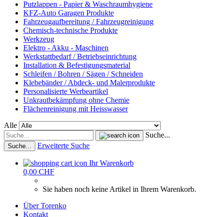
Putzlappen - Papier & Waschraumhygiene
KFZ-Auto Garagen Produkte
Fahrzeugaufbereitung / Fahrzeugreinigung
Chemisch-technische Produkte
Werkzeug
Elektro - Akku - Maschinen
Werkstattbedarf / Betriebseinrichtung
Installation & Befestigungsmaterial
Schleifen / Bohren / Sägen / Schneiden
Klebebänder / Abdeck- und Malerprodukte
Personalisierte Werbeartikel
Unkrautbekämpfung ohne Chemie
Flächenreinigung mit Heisswasser
Alle
Suche...
Erweiterte Suche
Suche...
Ihr Warenkorb
0,00 CHF
Sie haben noch keine Artikel in Ihrem Warenkorb.
Über Torenko
Kontakt