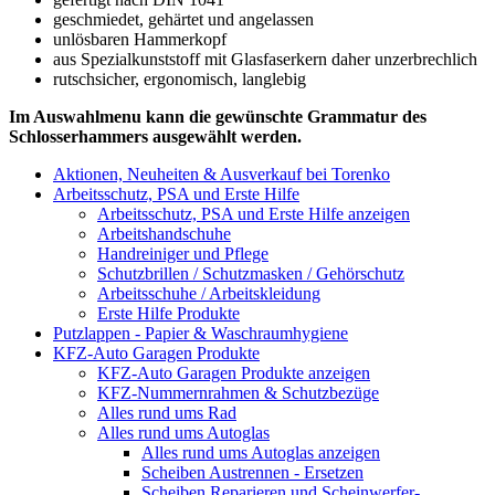
geschmiedet, gehärtet und angelassen
unlösbaren Hammerkopf
aus Spezialkunststoff mit Glasfaserkern daher unzerbrechlich
rutschsicher, ergonomisch, langlebig
Im Auswahlmenu kann die gewünschte Grammatur des
Schlosserhammers ausgewählt werden.
Aktionen, Neuheiten & Ausverkauf bei Torenko
Arbeitsschutz, PSA und Erste Hilfe
Arbeitsschutz, PSA und Erste Hilfe anzeigen
Arbeitshandschuhe
Handreiniger und Pflege
Schutzbrillen / Schutzmasken / Gehörschutz
Arbeitsschuhe / Arbeitskleidung
Erste Hilfe Produkte
Putzlappen - Papier & Waschraumhygiene
KFZ-Auto Garagen Produkte
KFZ-Auto Garagen Produkte anzeigen
KFZ-Nummernrahmen & Schutzbezüge
Alles rund ums Rad
Alles rund ums Autoglas
Alles rund ums Autoglas anzeigen
Scheiben Austrennen - Ersetzen
Scheiben Reparieren und Scheinwerfer-