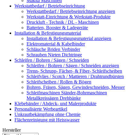
Makita Maschinen
Werkstattbedarf / Betriebseinrichtung
Werkstattbedarf / Betriebseinrichtung anzeigen
Werkstatt-Einrichtung & Werkstatt-Produkte
Druckluft - Technik / DL - Maschinen
Batterien, Booster & Ladegeräte
Installation & Befestigungsmaterial
Installation & Befestigungsmaterial anzeigen
Elektromaterial & Kabelbinder
Schläuche Briden Verbinder
Schrauben Nieten Dichtringe
Schleifen / Bohren / Sägen / Schneiden
Schleifen / Bohren / Sägen / Schneiden anzeigen
Trenn- Schrupp- Fächer- & Fiber- Schleifscheiben
Schleifvlies / Scotch / Mattieren / Drahtrundbürsten
Schleifscheiben / Rollen & Bögen
Bohren, Fräsen, Sägen, Gewindeschneiden, Messer
Schleifmaschinen Ständer-Bohrmaschinen
Metallkreissägen Drehbänke
Klebebänder / Abdeck- und Malerprodukte
Personalisierte Werbeartikel
Unkrautbekämpfung ohne Chemie
Flächenreinigung mit Heisswasser
Hersteller