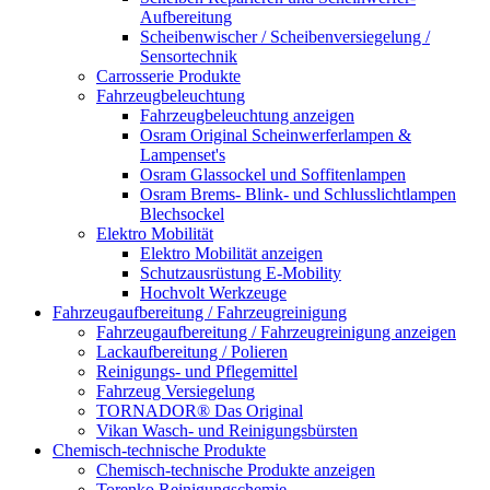
Aufbereitung
Scheibenwischer / Scheibenversiegelung /
Sensortechnik
Carrosserie Produkte
Fahrzeugbeleuchtung
Fahrzeugbeleuchtung anzeigen
Osram Original Scheinwerferlampen &
Lampenset's
Osram Glassockel und Soffitenlampen
Osram Brems- Blink- und Schlusslichtlampen
Blechsockel
Elektro Mobilität
Elektro Mobilität anzeigen
Schutzausrüstung E-Mobility
Hochvolt Werkzeuge
Fahrzeugaufbereitung / Fahrzeugreinigung
Fahrzeugaufbereitung / Fahrzeugreinigung anzeigen
Lackaufbereitung / Polieren
Reinigungs- und Pflegemittel
Fahrzeug Versiegelung
TORNADOR® Das Original
Vikan Wasch- und Reinigungsbürsten
Chemisch-technische Produkte
Chemisch-technische Produkte anzeigen
Torenko Reinigungschemie