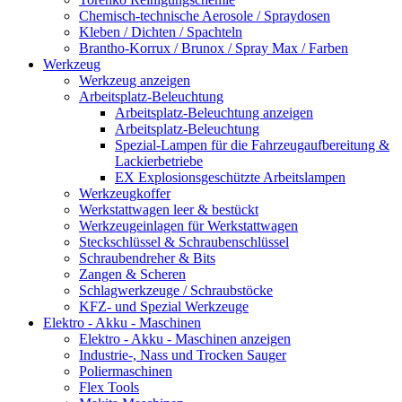
Chemisch-technische Aerosole / Spraydosen
Kleben / Dichten / Spachteln
Brantho-Korrux / Brunox / Spray Max / Farben
Werkzeug
Werkzeug anzeigen
Arbeitsplatz-Beleuchtung
Arbeitsplatz-Beleuchtung anzeigen
Arbeitsplatz-Beleuchtung
Spezial-Lampen für die Fahrzeugaufbereitung &
Lackierbetriebe
EX Explosionsgeschützte Arbeitslampen
Werkzeugkoffer
Werkstattwagen leer & bestückt
Werkzeugeinlagen für Werkstattwagen
Steckschlüssel & Schraubenschlüssel
Schraubendreher & Bits
Zangen & Scheren
Schlagwerkzeuge / Schraubstöcke
KFZ- und Spezial Werkzeuge
Elektro - Akku - Maschinen
Elektro - Akku - Maschinen anzeigen
Industrie-, Nass und Trocken Sauger
Poliermaschinen
Flex Tools