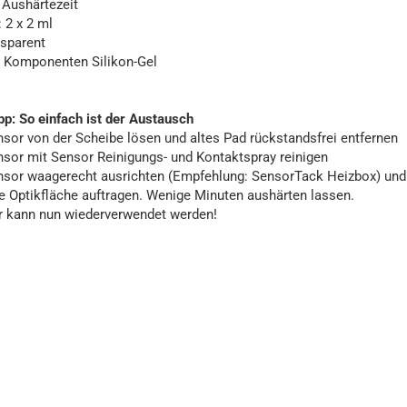
 Aushärtezeit
 2 x 2 ml
nsparent
2 Komponenten Silikon-Gel
p: So einfach ist der Austausch
nsor von der Scheibe lösen und altes Pad rückstandsfrei entfernen
nsor mit Sensor Reinigungs- und Kontaktspray reinigen
nsor waagerecht ausrichten (Empfehlung: SensorTack Heizbox) und
e Optikfläche auftragen. Wenige Minuten aushärten lassen.
r kann nun wiederverwendet werden!