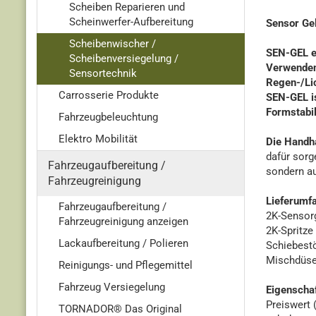
Scheiben Reparieren und
Scheinwerfer-Aufbereitung
Sensor Ge
Scheibenwischer /
SEN-GEL e
Scheibenversiegelung /
Verwenden 
Sensortechnik
Regen-/Li
Carrosserie Produkte
SEN-GEL i
Formstabil
Fahrzeugbeleuchtung
Elektro Mobilität
Die Handha
dafür sorg
Fahrzeugaufbereitung /
sondern au
Fahrzeugreinigung
Lieferumf
Fahrzeugaufbereitung /
2K-Sensor
Fahrzeugreinigung anzeigen
2K-Spritze
Lackaufbereitung / Polieren
Schiebest
Mischdüs
Reinigungs- und Pflegemittel
Fahrzeug Versiegelung
Eigenschaf
Preiswert 
TORNADOR® Das Original