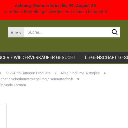
Achtung: Sommerferien bis 09. August 26
sämtliche Bestellungen werden erst danach bearbeitet
Such
Alle
NCER / WIEDERVERKÄUFER GESUCHT
LIEGENSCHAFT GES
»
»
»
KFZ-Auto Garagen Produkte
Alles rund ums Autoglas
»
cher / Scheibenversiegelung / Sensortechnik
für runde Formen