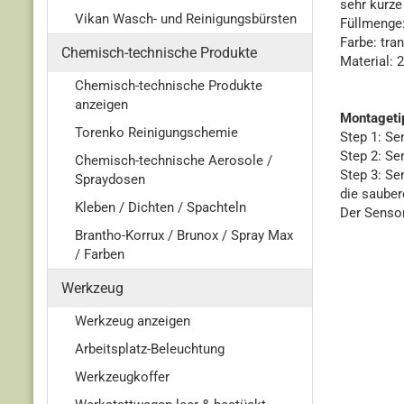
sehr kurze
Vikan Wasch- und Reinigungsbürsten
Füllmenge:
Farbe: tra
Chemisch-technische Produkte
Material: 
Chemisch-technische Produkte
anzeigen
Montagetip
Torenko Reinigungschemie
Step 1: Se
Step 2: Se
Chemisch-technische Aerosole /
Step 3: Se
Spraydosen
die sauber
Kleben / Dichten / Spachteln
Der Senso
Brantho-Korrux / Brunox / Spray Max
/ Farben
Werkzeug
Werkzeug anzeigen
Arbeitsplatz-Beleuchtung
Werkzeugkoffer