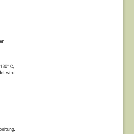
er
180° C,
et wird.
beitung,