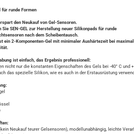
l für runde Formen
rspart den Neukauf von Gel-Sensoren.
Sie SEN-GEL zur Herstellung neuer Silikonpads für runde
chtsensoren nach dem Scheibentausch.
st ein 2-Komponenten-Gel mit minimaler Aushärtezeit bei maximal
ität.
bung ist einfach, das Ergebnis professionell:
en nicht nur die konstanten Eigenschaften des Gels bei -40° C und +
ch das spezielle Silikon, wie es auch in der Erstausrüstung verwend
ang:
gel
össel
e
ten:
(kein Neukauf teurer Gelsensoren), modellunabhängig, leichte Verar