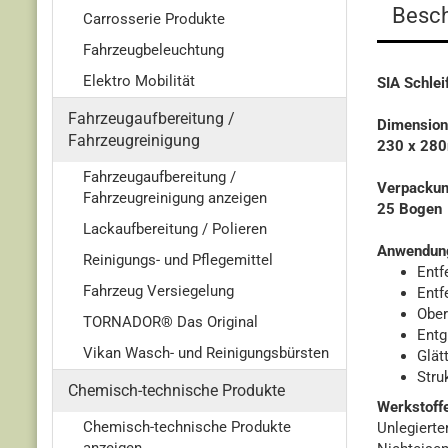
Besch
Carrosserie Produkte
Fahrzeugbeleuchtung
Elektro Mobilität
SIA Schlei
Fahrzeugaufbereitung /
Dimension
Fahrzeugreinigung
230 x 28
Fahrzeugaufbereitung /
Verpackun
Fahrzeugreinigung anzeigen
25 Bogen
Lackaufbereitung / Polieren
Anwendun
Reinigungs- und Pflegemittel
Entf
Fahrzeug Versiegelung
Entf
Ober
TORNADOR® Das Original
Entg
Vikan Wasch- und Reinigungsbürsten
Glät
Stru
Chemisch-technische Produkte
Werkstoffe
Chemisch-technische Produkte
Unlegierter