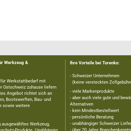
für Werkzeug &
Ihre Vorteile bei Torenko:
- Schweizer Unternehmen
 für Werkstattbedarf mit
(keine versteckten Zollgebühre
er Ostschweiz zuhause liefern
- viele Markenprodukte
tes Angebot richtet sich an
- aber auch viele gute und bewä
n, Bootswerften, Bau- und
Alternativen
e sowie weitere
- kein Mindestbestellwert
- persönliche Beratung
- unabhängiger Schweizer Liefe
ig ausgewähltes Werkzeug,
- über 20 Jahre Branchenkennt
sschutz-Produkte. Unabhängig