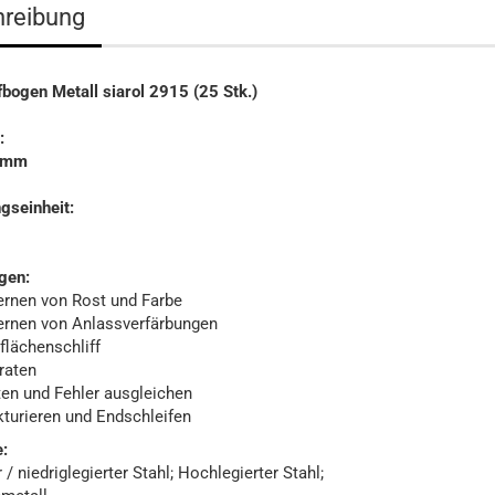
reibung
fbogen Metall siarol 2915 (25 Stk.)
:
0mm
gseinheit:
gen:
ernen von Rost und Farbe
ernen von Anlassverfärbungen
flächenschliff
raten
ten und Fehler ausgleichen
kturieren und Endschleifen
:
 / niedriglegierter Stahl; Hochlegierter Stahl;