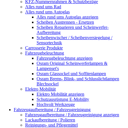
KFZ-Nummernrahmen & Schutzbezüge
Alles rund ums Rad
Alles rund ums Autoglas
Alles rund ums Autoglas anzeigen
Scheiben Austrennen - Ersetzen
Scheiben Reparieren und Scheinwerfer-
Aufbereitung
Scheibenwischer / Scheibenversiegelung /
Sensortechnik
Carrosserie Produkte
Fahrzeugbeleuchtung
Fahrzeugbeleuchtung anzeigen
Osram Original Scheinwerferlampen &
Lampenset's
Osram Glassockel und Soffitenlampen
Osram Brems- Blink- und Schlusslichtlampen
Blechsockel
Elektro Mobilität
Elektro Mobilität anzeigen
Schutzausrüstung E-Mobility
Hochvolt Werkzeuge
Fahrzeugaufbereitung / Fahrzeugreinigung
Fahrzeugaufbereitung / Fahrzeugreinigung anzeigen
Lackaufbereitung / Polieren
Reinigungs- und Pflegemittel