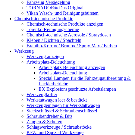
Fahrzeug Versiegelung
TORNADOR® Das Original
Vikan Wasch- und Reinigungsbürsten
Chemisch-technische Produkte
Chemisch-technische Produkte anzeigen
Torenko Reinigungschemie
Chemisch-technische Aerosole / Spraydosen
Kleben / Dichten / Spachteln
Brantho-Korrux / Brunox / Spray Max / Farben
Werkzeug
Werkzeug anzeigen
Arbeitsplatz-Beleuchtung
Arbeitsplatz-Beleuchtung anzeigen
Arbeitsplatz-Beleuchtung
Spezial-Lampen für die Fahrzeugaufbereitung &
Lackierbetriebe
EX Explosionsgeschützte Arbeitslampen
Werkzeugkoffer
Werkstattwagen leer & bestückt
Werkzeugeinlagen für Werkstattwagen
Steckschlüssel & Schraubenschlüssel
Schraubendreher & Bits
Zangen & Scheren
Schlagwerkzeuge / Schraubstöcke
KFZ- und Spezial Werkzeuge