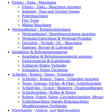
Elektro - Akku - Maschinen
Elektro - Akku - Maschinen anzeigen
Industrie-, Nass und Trocken Sauger
Poliermaschinen
Flex Tools
Makita Maschinen
Werkstattbedarf / Betriebseinrichtung
Werkstattbedarf / Betriebseinrichtung anzeigen
Werkstatt-Einrichtung & Werkstatt-Produkte
Druckluft - Technik / DL - Maschinen
Batterien, Booster & Ladegeräte
Installation & Befestigungsmaterial
Installation & Befestigungsmaterial anzeigen
Elektromaterial & Kabelbinder
Schläuche Briden Verbinder
Schrauben Nieten Dichtringe
Schleifen / Bohren / Sägen / Schneiden
Schleifen / Bohren / Sägen / Schneiden anzeigen
Trenn- Schrupp- Fächer- & Fiber- Schleifscheiben
Schleifvlies / Scotch / Mattieren / Drahtrundbürsten
Schleifscheiben / Rollen & Bögen
Bohren, Fräsen, Sägen, Gewindeschneiden, Messer
Schleifmaschinen Ständer-Bohrmaschinen
Metallkreissägen Drehbänke
Klebebänder / Abdeck- und Malerprodukte