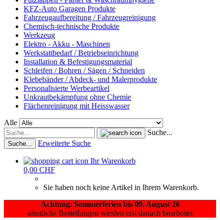
KFZ-Auto Garagen Produkte
Fahrzeugaufbereitung / Fahrzeugreinigung
Chemisch-technische Produkte
Werkzeug
Elektro - Akku - Maschinen
Werkstattbedarf / Betriebseinrichtung
Installation & Befestigungsmaterial
Schleifen / Bohren / Sägen / Schneiden
Klebebänder / Abdeck- und Malerprodukte
Personalisierte Werbeartikel
Unkrautbekämpfung ohne Chemie
Flächenreinigung mit Heisswasser
Alle
Suche...
Erweiterte Suche
Suche...
Ihr Warenkorb
0,00 CHF
Sie haben noch keine Artikel in Ihrem Warenkorb.
Achtung: Sommerferien bis 09. August 26
sämtliche Bestellungen werden erst danach bearbeitet