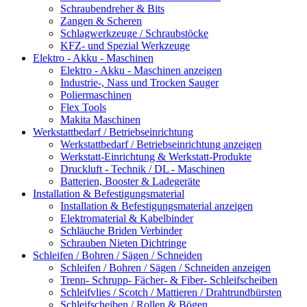
Schraubendreher & Bits
Zangen & Scheren
Schlagwerkzeuge / Schraubstöcke
KFZ- und Spezial Werkzeuge
Elektro - Akku - Maschinen
Elektro - Akku - Maschinen anzeigen
Industrie-, Nass und Trocken Sauger
Poliermaschinen
Flex Tools
Makita Maschinen
Werkstattbedarf / Betriebseinrichtung
Werkstattbedarf / Betriebseinrichtung anzeigen
Werkstatt-Einrichtung & Werkstatt-Produkte
Druckluft - Technik / DL - Maschinen
Batterien, Booster & Ladegeräte
Installation & Befestigungsmaterial
Installation & Befestigungsmaterial anzeigen
Elektromaterial & Kabelbinder
Schläuche Briden Verbinder
Schrauben Nieten Dichtringe
Schleifen / Bohren / Sägen / Schneiden
Schleifen / Bohren / Sägen / Schneiden anzeigen
Trenn- Schrupp- Fächer- & Fiber- Schleifscheiben
Schleifvlies / Scotch / Mattieren / Drahtrundbürsten
Schleifscheiben / Rollen & Bögen