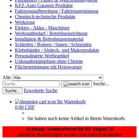
KFZ-Auto Garagen Produkte
Fahrzeugaufbereitung / Fahrzeugreinigung
Chemisch-technische Produkte
Werkzeug
Elektro - Akku - Maschinen
Werkstattbedarf / Betriebseinrichtung
Installation & Befestigungsmaterial
Schleifen / Bohren / Sägen / Schneiden
Klebebänder / Abdeck- und Malerprodukte
Personalisierte Werbeartikel
Unkrautbekämpfung ohne Chemie
Flächenreinigung mit Heisswasser
Alle
Suche...
Erweiterte Suche
Suche...
Ihr Warenkorb
0,00 CHF
Sie haben noch keine Artikel in Ihrem Warenkorb.
Achtung: Sommerferien bis 09. August 26
sämtliche Bestellungen werden erst danach bearbeitet