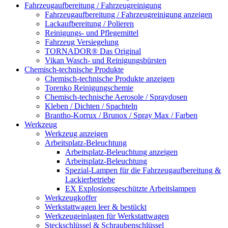
Fahrzeugaufbereitung / Fahrzeugreinigung
Fahrzeugaufbereitung / Fahrzeugreinigung anzeigen
Lackaufbereitung / Polieren
Reinigungs- und Pflegemittel
Fahrzeug Versiegelung
TORNADOR® Das Original
Vikan Wasch- und Reinigungsbürsten
Chemisch-technische Produkte
Chemisch-technische Produkte anzeigen
Torenko Reinigungschemie
Chemisch-technische Aerosole / Spraydosen
Kleben / Dichten / Spachteln
Brantho-Korrux / Brunox / Spray Max / Farben
Werkzeug
Werkzeug anzeigen
Arbeitsplatz-Beleuchtung
Arbeitsplatz-Beleuchtung anzeigen
Arbeitsplatz-Beleuchtung
Spezial-Lampen für die Fahrzeugaufbereitung &
Lackierbetriebe
EX Explosionsgeschützte Arbeitslampen
Werkzeugkoffer
Werkstattwagen leer & bestückt
Werkzeugeinlagen für Werkstattwagen
Steckschlüssel & Schraubenschlüssel