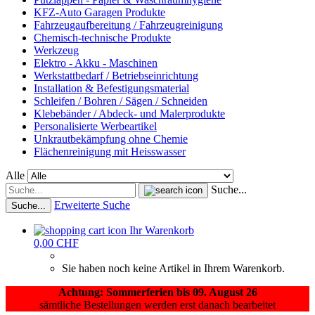
KFZ-Auto Garagen Produkte
Fahrzeugaufbereitung / Fahrzeugreinigung
Chemisch-technische Produkte
Werkzeug
Elektro - Akku - Maschinen
Werkstattbedarf / Betriebseinrichtung
Installation & Befestigungsmaterial
Schleifen / Bohren / Sägen / Schneiden
Klebebänder / Abdeck- und Malerprodukte
Personalisierte Werbeartikel
Unkrautbekämpfung ohne Chemie
Flächenreinigung mit Heisswasser
Alle
Suche...
Erweiterte Suche
Suche...
Ihr Warenkorb
0,00 CHF
Sie haben noch keine Artikel in Ihrem Warenkorb.
Achtung: Sommerferien bis 09. August 26
sämtliche Bestellungen werden erst danach bearbeitet