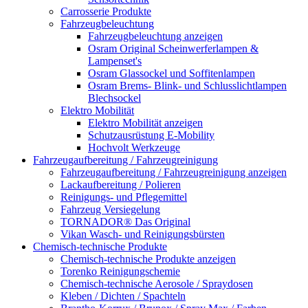
Carrosserie Produkte
Fahrzeugbeleuchtung
Fahrzeugbeleuchtung anzeigen
Osram Original Scheinwerferlampen &
Lampenset's
Osram Glassockel und Soffitenlampen
Osram Brems- Blink- und Schlusslichtlampen
Blechsockel
Elektro Mobilität
Elektro Mobilität anzeigen
Schutzausrüstung E-Mobility
Hochvolt Werkzeuge
Fahrzeugaufbereitung / Fahrzeugreinigung
Fahrzeugaufbereitung / Fahrzeugreinigung anzeigen
Lackaufbereitung / Polieren
Reinigungs- und Pflegemittel
Fahrzeug Versiegelung
TORNADOR® Das Original
Vikan Wasch- und Reinigungsbürsten
Chemisch-technische Produkte
Chemisch-technische Produkte anzeigen
Torenko Reinigungschemie
Chemisch-technische Aerosole / Spraydosen
Kleben / Dichten / Spachteln