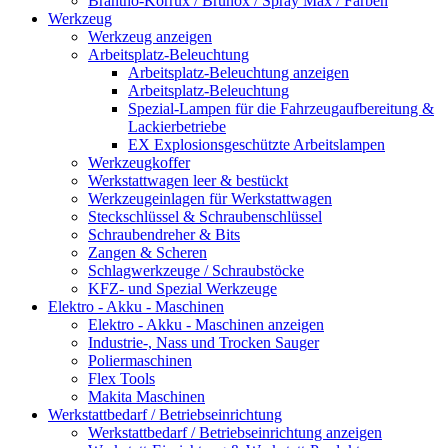
Brantho-Korrux / Brunox / Spray Max / Farben
Werkzeug
Werkzeug anzeigen
Arbeitsplatz-Beleuchtung
Arbeitsplatz-Beleuchtung anzeigen
Arbeitsplatz-Beleuchtung
Spezial-Lampen für die Fahrzeugaufbereitung &
Lackierbetriebe
EX Explosionsgeschützte Arbeitslampen
Werkzeugkoffer
Werkstattwagen leer & bestückt
Werkzeugeinlagen für Werkstattwagen
Steckschlüssel & Schraubenschlüssel
Schraubendreher & Bits
Zangen & Scheren
Schlagwerkzeuge / Schraubstöcke
KFZ- und Spezial Werkzeuge
Elektro - Akku - Maschinen
Elektro - Akku - Maschinen anzeigen
Industrie-, Nass und Trocken Sauger
Poliermaschinen
Flex Tools
Makita Maschinen
Werkstattbedarf / Betriebseinrichtung
Werkstattbedarf / Betriebseinrichtung anzeigen