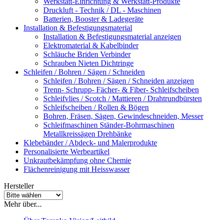
Werkstatt-Einrichtung & Werkstatt-Produkte
Druckluft - Technik / DL - Maschinen
Batterien, Booster & Ladegeräte
Installation & Befestigungsmaterial
Installation & Befestigungsmaterial anzeigen
Elektromaterial & Kabelbinder
Schläuche Briden Verbinder
Schrauben Nieten Dichtringe
Schleifen / Bohren / Sägen / Schneiden
Schleifen / Bohren / Sägen / Schneiden anzeigen
Trenn- Schrupp- Fächer- & Fiber- Schleifscheiben
Schleifvlies / Scotch / Mattieren / Drahtrundbürsten
Schleifscheiben / Rollen & Bögen
Bohren, Fräsen, Sägen, Gewindeschneiden, Messer
Schleifmaschinen Ständer-Bohrmaschinen
Metallkreissägen Drehbänke
Klebebänder / Abdeck- und Malerprodukte
Personalisierte Werbeartikel
Unkrautbekämpfung ohne Chemie
Flächenreinigung mit Heisswasser
Hersteller
Mehr über...