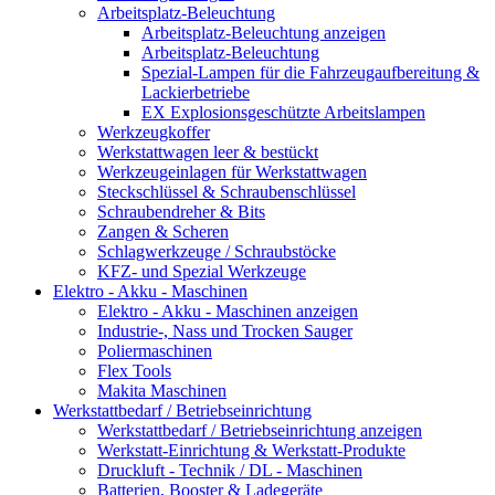
Arbeitsplatz-Beleuchtung
Arbeitsplatz-Beleuchtung anzeigen
Arbeitsplatz-Beleuchtung
Spezial-Lampen für die Fahrzeugaufbereitung &
Lackierbetriebe
EX Explosionsgeschützte Arbeitslampen
Werkzeugkoffer
Werkstattwagen leer & bestückt
Werkzeugeinlagen für Werkstattwagen
Steckschlüssel & Schraubenschlüssel
Schraubendreher & Bits
Zangen & Scheren
Schlagwerkzeuge / Schraubstöcke
KFZ- und Spezial Werkzeuge
Elektro - Akku - Maschinen
Elektro - Akku - Maschinen anzeigen
Industrie-, Nass und Trocken Sauger
Poliermaschinen
Flex Tools
Makita Maschinen
Werkstattbedarf / Betriebseinrichtung
Werkstattbedarf / Betriebseinrichtung anzeigen
Werkstatt-Einrichtung & Werkstatt-Produkte
Druckluft - Technik / DL - Maschinen
Batterien, Booster & Ladegeräte