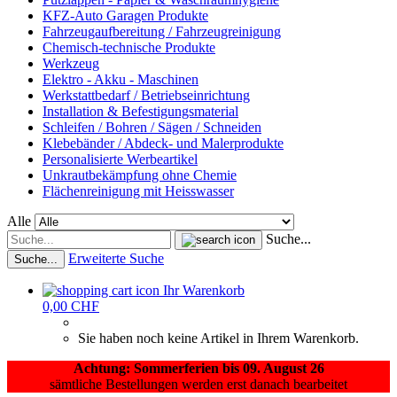
KFZ-Auto Garagen Produkte
Fahrzeugaufbereitung / Fahrzeugreinigung
Chemisch-technische Produkte
Werkzeug
Elektro - Akku - Maschinen
Werkstattbedarf / Betriebseinrichtung
Installation & Befestigungsmaterial
Schleifen / Bohren / Sägen / Schneiden
Klebebänder / Abdeck- und Malerprodukte
Personalisierte Werbeartikel
Unkrautbekämpfung ohne Chemie
Flächenreinigung mit Heisswasser
Alle
Suche...
Erweiterte Suche
Suche...
Ihr Warenkorb
0,00 CHF
Sie haben noch keine Artikel in Ihrem Warenkorb.
Achtung: Sommerferien bis 09. August 26
sämtliche Bestellungen werden erst danach bearbeitet