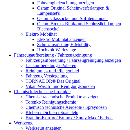
Fahrzeugbeleuchtung anzeigen
Osram Original Scheinwerferlampen &
Lampenset's
Osram Glassockel und Soffitenlampen
Osram Brems- Blink- und Schlusslichtlampen
Blechsockel
Elektro Mobilität
Elektro Mobilität anzeigen
Schutzausrüstung E-Mobility
Hochvolt Werkzeuge
Fahrzeugaufbereitung / Fahrzeugreinigung
Fahrzeugaufbereitung / Fahrzeugreinigung anzeigen
Lackaufbereitung / Polieren
Reinigungs- und Pflegemittel
Fahrzeug Versiegelung
TORNADOR® Das Original
Vikan Wasch- und Reinigungsbürsten
Chemisch-technische Produkte
Chemisch-technische Produkte anzeigen
Torenko Reinigungschemie
Chemisch-technische Aerosole / Spraydosen
Kleben / Dichten / Spachteln
Brantho-Korrux / Brunox / Spray Max / Farben
Werkzeug
Werkzeug anzeigen