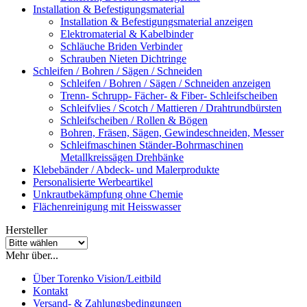
Installation & Befestigungsmaterial
Installation & Befestigungsmaterial anzeigen
Elektromaterial & Kabelbinder
Schläuche Briden Verbinder
Schrauben Nieten Dichtringe
Schleifen / Bohren / Sägen / Schneiden
Schleifen / Bohren / Sägen / Schneiden anzeigen
Trenn- Schrupp- Fächer- & Fiber- Schleifscheiben
Schleifvlies / Scotch / Mattieren / Drahtrundbürsten
Schleifscheiben / Rollen & Bögen
Bohren, Fräsen, Sägen, Gewindeschneiden, Messer
Schleifmaschinen Ständer-Bohrmaschinen
Metallkreissägen Drehbänke
Klebebänder / Abdeck- und Malerprodukte
Personalisierte Werbeartikel
Unkrautbekämpfung ohne Chemie
Flächenreinigung mit Heisswasser
Hersteller
Mehr über...
Über Torenko Vision/Leitbild
Kontakt
Versand- & Zahlungsbedingungen