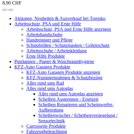
8,90 CHF
Aktionen, Neuheiten & Ausverkauf bei Torenko
Arbeitsschutz, PSA und Erste Hilfe
Arbeitsschutz, PSA und Erste Hilfe anzeigen
Arbeitshandschuhe
Handreiniger und Pflege
Schutzbrillen / Schutzmasken / Gehörschutz
Arbeitsschuhe / Arbeitskleidung
Erste Hilfe Produkte
Putzlappen - Papier & Waschraumhygiene
KFZ-Auto Garagen Produkte
KFZ-Auto Garagen Produkte anzeigen
KFZ-Nummernrahmen & Schutzbezüge
Alles rund ums Rad
Alles rund ums Autoglas
Alles rund ums Autoglas anzeigen
Scheiben Austrennen - Ersetzen
Scheiben Reparieren und Scheinwerfer-
Aufbereitung
Scheibenwischer / Scheibenversiegelung /
Sensortechnik
Carrosserie Produkte
Fahrzeugbeleuchtung